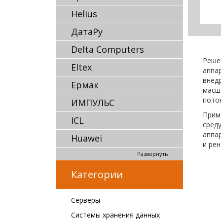
Helius
ДатаРу
Delta Computers
Реше
Eltex
аппа
внед
Ермак
масш
пото
ИМПУЛЬС
Прим
ICL
сред
аппа
Huawei
и ре
Развернуть
Категории
Серверы
Системы хранения данных