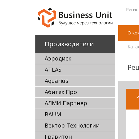
Регис
О ко
Производители
Ката
Аэродиск
Ре
ATLAS
Aquarius
Абитех Про
Р
АЛМИ Партнер
BAUM
Вектор Технологии
Гравитон