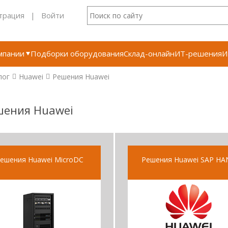
трация
|
Войти
мпании
Подборки оборудования
Склад-онлайн
ИТ-решения
И
лог
Huawei
Решения Huawei
шения Huawei
ешения Huawei MicroDC
Решения Huawei SAP HA