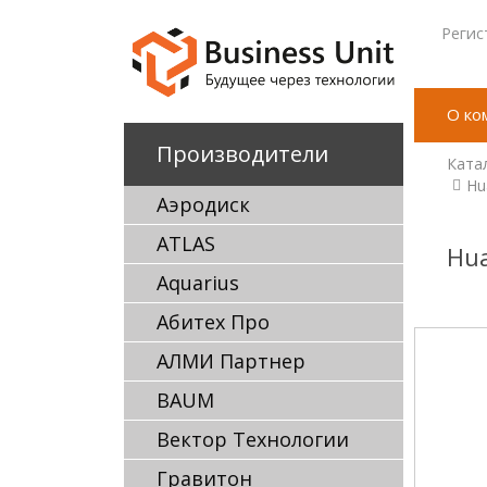
Регис
О ко
Производители
Ката
Hu
Аэродиск
ATLAS
Hua
Aquarius
Абитех Про
АЛМИ Партнер
BAUM
Вектор Технологии
Гравитон