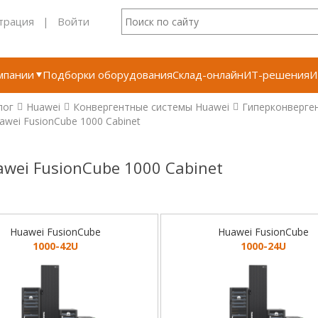
трация
|
Войти
мпании
Подборки оборудования
Склад-онлайн
ИТ-решения
И
лог
Huawei
Конвергентные системы Huawei
Гиперконверген
awei FusionCube 1000 Cabinet
wei FusionCube 1000 Cabinet
Huawei FusionCube
Huawei FusionCube
1000-42U
1000-24U