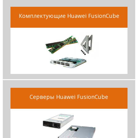
Комплектующие Huawei FusionCube
Серверы Huawei FusionCube