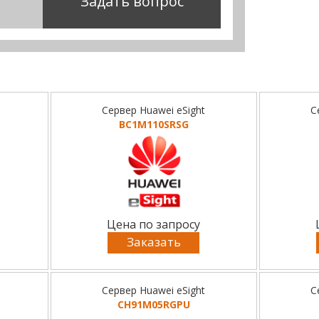
Задать вопрос
Сервер Huawei eSight
С
BC1M110SRSG
Цена по запросу
Заказать
Сервер Huawei eSight
С
CH91M05RGPU