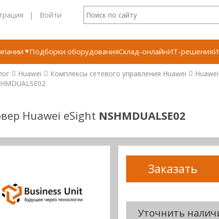
трация
|
Войти
мпании
Подборки оборудования
Склад-онлайн
ИТ-решения
И
лог
Huawei
Комплексы сетевого управления Huawei
Huawei
HMDUALSE02
вер Huawei eSight
NSHMDUALSE02
Заказать
Уточнить налич