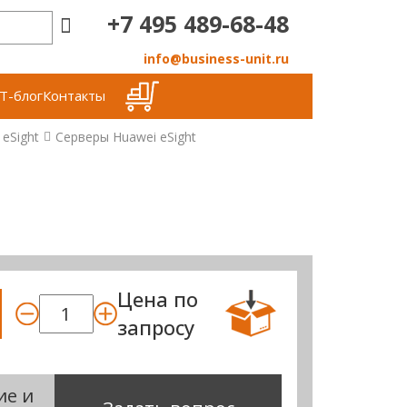
+7 495 489-68-48
info@business-unit.ru
Т-блог
Контакты
 eSight
Серверы Huawei eSight
Цена по
запросу
ие и