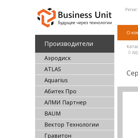
Регис
О ко
Производители
Ката
NS
Аэродиск
ATLAS
Сер
Aquarius
Абитех Про
АЛМИ Партнер
BAUM
Вектор Технологии
Гравитон