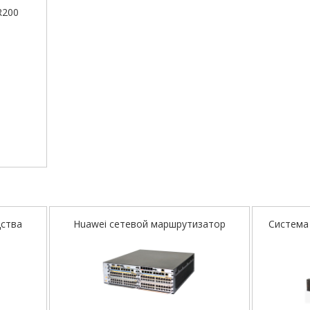
R200
дства
Huawei сетевой маршрутизатор
Система