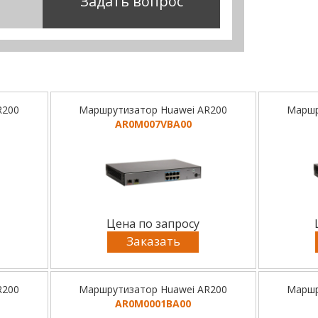
Задать вопрос
R200
Маршрутизатор Huawei AR200
Маршр
AR0M007VBA00
Цена по запросу
Заказать
R200
Маршрутизатор Huawei AR200
Маршр
AR0M0001BA00