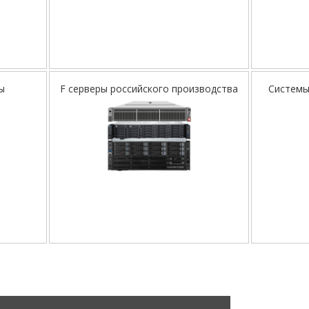
ы
F серверы российского производства
Системы