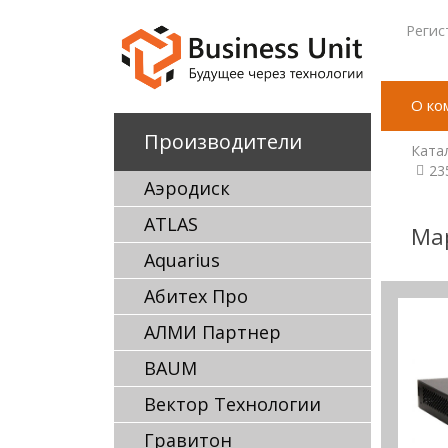
Регис
О ко
Производители
Ката
23
Аэродиск
ATLAS
Ма
Aquarius
Абитех Про
АЛМИ Партнер
BAUM
Вектор Технологии
Гравитон