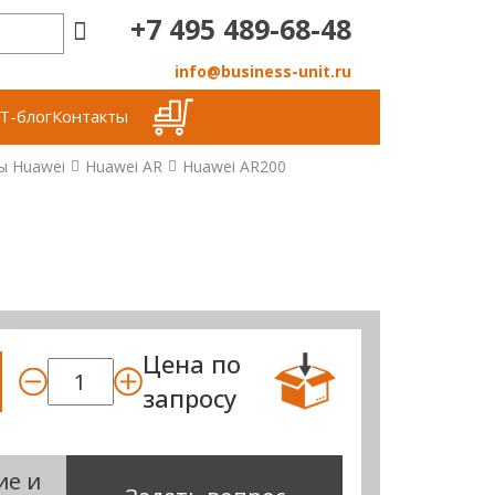
+7 495 489-68-48
info@business-unit.ru
Т-блог
Контакты
ы Huawei
Huawei AR
Huawei AR200
Цена по
запросу
ие и