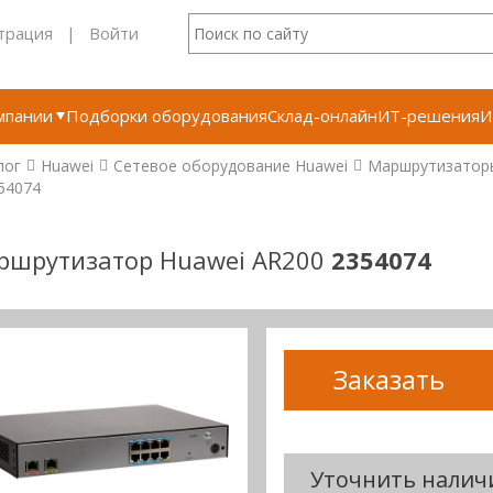
трация
|
Войти
мпании
Подборки оборудования
Склад-онлайн
ИТ-решения
И
лог
Huawei
Сетевое оборудование Huawei
Маршрутизатор
54074
ршрутизатор Huawei AR200
2354074
Заказать
Уточнить налич