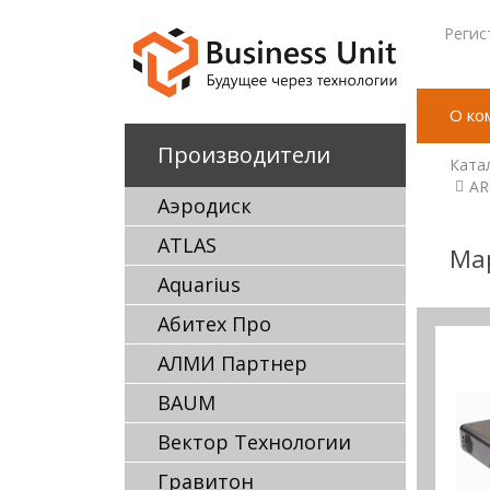
Регис
О ко
Производители
Ката
AR
Аэродиск
ATLAS
Ма
Aquarius
Абитех Про
АЛМИ Партнер
BAUM
Вектор Технологии
Гравитон