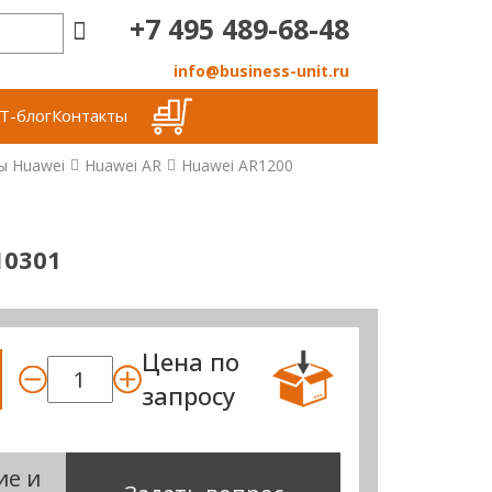
+7 495 489-68-48
info@business-unit.ru
Т-блог
Контакты
ы Huawei
Huawei AR
Huawei AR1200
0301
Цена по
запросу
ие и