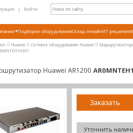
трация
|
Войти
мпании
Подборки оборудования
Склад-онлайн
ИТ-решения
И
лог
Huawei
Сетевое оборудование Huawei
Маршрутизатор
0MNTEH10301
ршрутизатор Huawei AR1200
AR0MNTEH1
Заказать
Уточнить налич