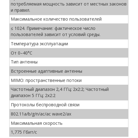
потребляемая мощность зависит от местных законов
и правил.
Максимальное количество пользователей
≤ 1024. Примечание: фактическое число
пользователей зависит от условий среды.
Температура эксплуатации
От 0–40°C
Тип антенны
Встроенные адаптивные антенны
MIMO: пространственные потоки
Частотный диапазон 2,4 ГГц: 2x2:2; Частотный
диапазон 5 ГГц: 2x2:2
Протоколы беспроводной связи
802.11a/b/g/n/ac/ac wave2/ax
Максимальная скорость
1,775 Гбит/с