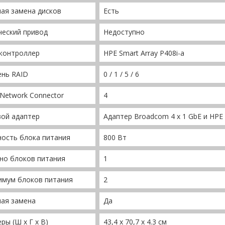
ая замена дисков
Есть
ческий привод
Недоступно
 контроллер
HPE Smart Array P408i-a
ень RAID
0 / 1 / 5 / 6
 Network Connector
4
вой адаптер
Адаптер Broadcom 4 x 1 GbE и HPE 
ость блока питания
800 Вт
но блоков питания
1
имум блоков питания
2
чая замена
Да
ры (Ш x Г x В)
43,4 x 70,7 x 4.3 см