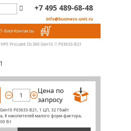
+7 495 489-68-48
info@business-unit.ru
Т-блог
Контакты
HPE ProLiant DL360 Gen10
P03633-B21
1
Цена по
запросу
 Gen10 P03633-B21, 1 ЦП, 32 Гбайт
-a, 8 накопителей малого форм-фактора,
00 Вт