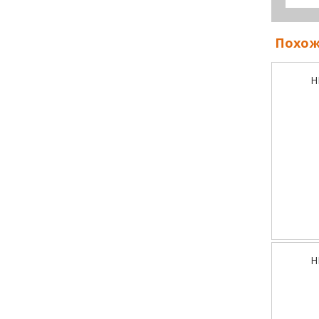
Похож
H
H