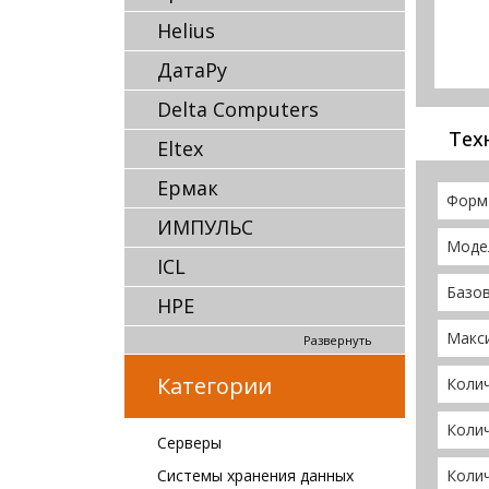
Helius
ДатаРу
Delta Computers
Тех
Eltex
Ермак
Форм
ИМПУЛЬС
Моде
ICL
Базов
HPE
Макс
Развернуть
Категории
Коли
Коли
Серверы
Системы хранения данных
Коли