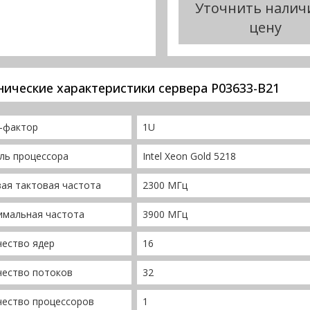
Уточнить налич
цену
нические характеристики сервера P03633-B21
-фактор
1U
ль процессора
Intel Xeon Gold 5218
ая тактовая частота
2300 МГц
имальная частота
3900 МГц
чество ядер
16
чество потоков
32
чество процессоров
1