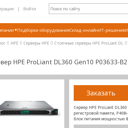
трация
|
Войти
мпании
Подборки оборудования
Склад-онлайн
ИТ-решения
И
лог
HPE
Серверы HPE
Стоечные серверы HPE ProLiant DL
вер HPE ProLiant DL360 Gen10 P03633-B2
Заказать
Сервер HPE ProLiant DL360
регистровой памяти, P408i
блок питания мощностью 8