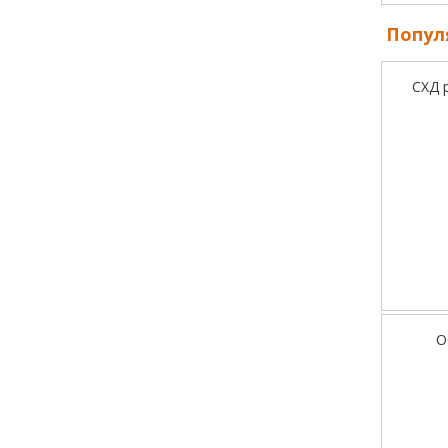
Попул
СХД 
О