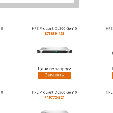
10
HPE ProLiant DL360 Gen10
HPE
875839-425
Цена по запросу
Заказать
10
HPE ProLiant DL360 Gen10
HPE
P19772-B21