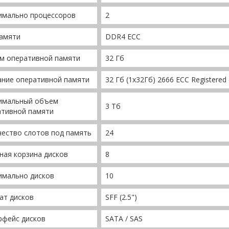
имально процессоров
2
памяти
DDR4 ECC
м оперативной памяти
32 Гб
ание оперативной памяти
32 Гб (1x32Гб) 2666 ECC Register
имальный объем
3 Тб
ативной памяти
ество слотов под память
24
ая корзина дисков
8
имально дисков
10
ат дисков
SFF (2.5")
рфейс дисков
SATA / SAS