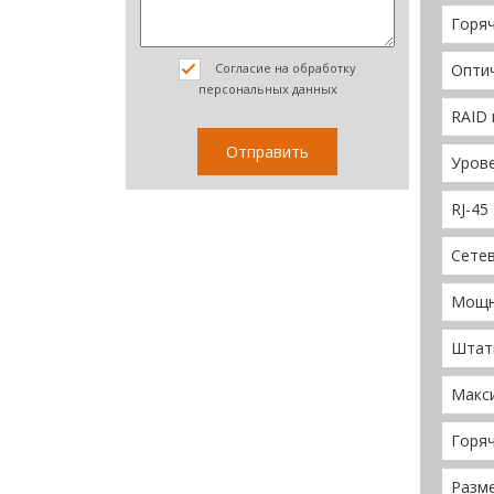
Горяч
Опти
Согласие на обработку
персональных данных
RAID
Уров
RJ-45
Сете
Мощн
Штат
Макс
Горя
Разме