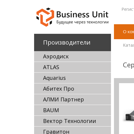
Регис
О ко
Производители
Ката
Аэродиск
Сер
ATLAS
Aquarius
Абитех Про
АЛМИ Партнер
BAUM
Вектор Технологии
Гравитон