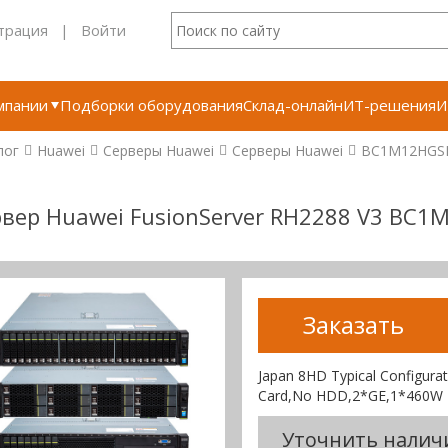
трация
|
Войти
мпании
Подборки оборудования
Склад-онлайн
ИТ-решения
И
лог
Huawei
Серверы Huawei
Серверы Huawei
BC1M12HGS
вер Huawei FusionServer RH2288 V3 BC
Заказать
Japan 8HD Typical Configur
Card,No HDD,2*GE,1*460W PS
Уточнить налич