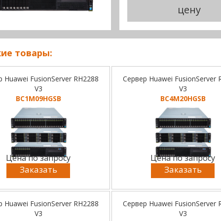
цену
ие товары:
р Huawei FusionServer RH2288
Сервер Huawei FusionServer
V3
V3
BC1M09HGSB
BC4M20HGSB
Цена по запросу
Цена по запросу
Заказать
Заказать
р Huawei FusionServer RH2288
Сервер Huawei FusionServer
V3
V3