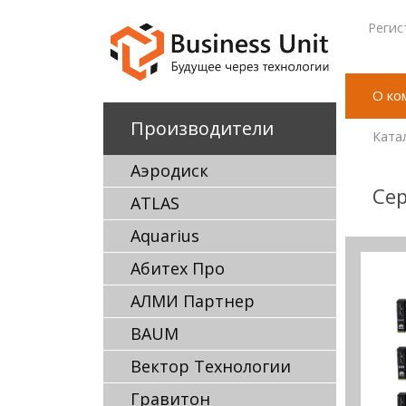
Регис
О ко
Производители
Ката
Аэродиск
Сер
ATLAS
Aquarius
Абитех Про
АЛМИ Партнер
BAUM
Вектор Технологии
Гравитон