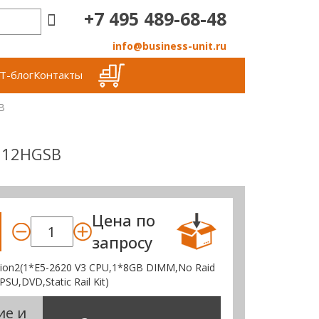
+7 495 489-68-48
info@business-unit.ru
Т-блог
Контакты
B
1M12HGSB
Цена по
запросу
ation2(1*E5-2620 V3 CPU,1*8GB DIMM,No Raid
U,DVD,Static Rail Kit)
ие и