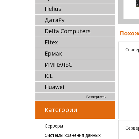
Helius
ДатаРу
Delta Computers
Похож
Eltex
Серве
Ермак
ИМПУЛЬС
ICL
Huawei
Развернуть
Категории
Серверы
Серве
Системы хранения данных