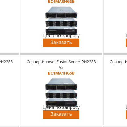
BC4MA0HGSB
Цена по запросу
Заказать
 RH2288
Сервер Huawei FusionServer RH2288
Сервер H
V3
BC1MA1HGSB
Цена по запросу
Заказать