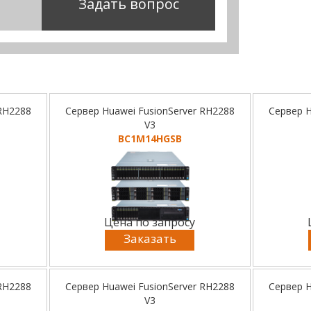
Задать вопрос
 RH2288
Сервер Huawei FusionServer RH2288
Сервер H
V3
BC1M14HGSB
Цена по запросу
Заказать
 RH2288
Сервер Huawei FusionServer RH2288
Сервер H
V3