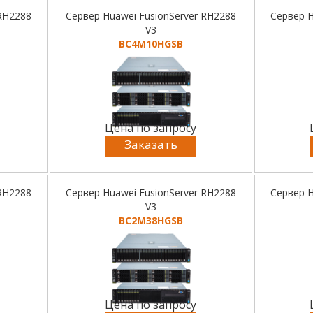
 RH2288
Сервер Huawei FusionServer RH2288
Сервер H
V3
BC4M10HGSB
Цена по запросу
Заказать
 RH2288
Сервер Huawei FusionServer RH2288
Сервер H
V3
BC2M38HGSB
Цена по запросу