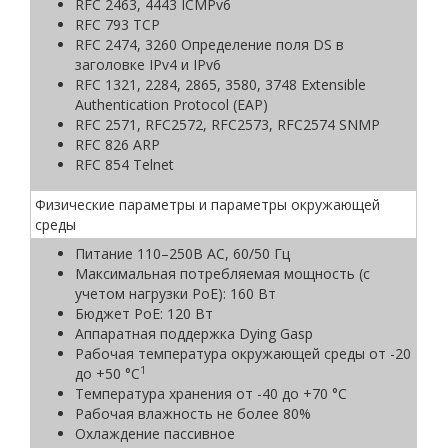
RFC 2463, 4443 ICMPv6
RFC 793 TCP
RFC 2474, 3260 Определение поля DS в
заголовке IPv4 и IPv6
RFC 1321, 2284, 2865, 3580, 3748 Extensible
Authentication Protocol (EAP)
RFC 2571, RFC2572, RFC2573, RFC2574 SNMP
RFC 826 ARP
RFC 854 Telnet
Физические параметры и параметры окружающей
среды
Питание 110–250В AC, 60/50 Гц
Максимальная потребляемая мощность (с
учетом нагрузки PoE): 160 Вт
Бюджет PoE: 120 Вт
Аппаратная поддержка Dying Gasp
Рабочая температура окружающей среды от -20
1
до +50 °С
Температура хранения от -40 до +70 °С
Рабочая влажность не более 80%
Охлаждение пассивное