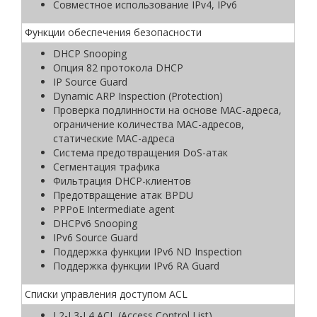
Совместное использование IPv4, IРv6
Функции обеспечения безопасности
DHCP Snooping
Опция 82 протокола DHCP
IP Source Guard
Dynamic ARP Inspection (Protection)
Проверка подлинности на основе MAC-адреса,
ограничение количества MAC-адресов,
статические MAC-адреса
Система предотвращения DoS-атак
Сегментация трафика
Фильтрация DHCP-клиентов
Предотвращение атак BPDU
PPPoE Intermediate agent
DHCPv6 Snooping
IPv6 Source Guard
Поддержка функции IPv6 ND Inspection
Поддержка функции IPv6 RA Guard
Списки управления доступом ACL
L2-L3-L4 ACL (Access Control List)