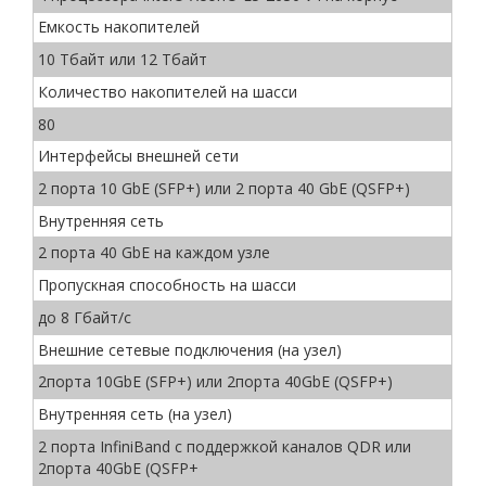
Емкость накопителей
10 Тбайт или 12 Тбайт
Количество накопителей на шасси
80
Интерфейсы внешней сети
2 порта 10 GbE (SFP+) или 2 порта 40 GbE (QSFP+)
Внутренняя сеть
2 порта 40 GbE на каждом узле
Пропускная способность на шасси
до 8 Гбайт/с
Внешние сетевые подключения (на узел)
2порта 10GbE (SFP+) или 2порта 40GbE (QSFP+)
Внутренняя сеть (на узел)
2 порта InfiniBand с поддержкой каналов QDR или
2порта 40GbE (QSFP+