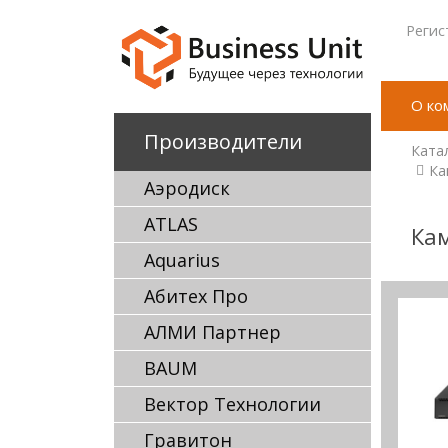
Регис
О ко
Производители
Ката
Ка
Аэродиск
ATLAS
Кам
Aquarius
Абитех Про
АЛМИ Партнер
BAUM
Вектор Технологии
Гравитон