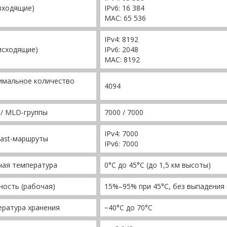
входящие)
IPv6: 16 384
MAC: 65 536
IPv4: 8192
исходящие)
IPv6: 2048
MAC: 8192
имальное количество
4094
/ MLD-группы
7000 / 7000
IPv4: 7000
cast-маршруты
IPv6: 7000
чая температура
0°C до 45°C (до 1,5 км высоты)
ость (рабочая)
15%–95% при 45°C, без выпадения
ратура хранения
−40°C до 70°C