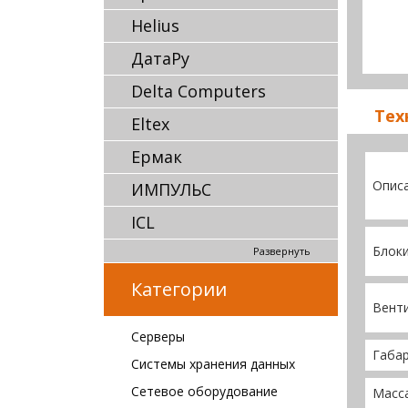
Helius
ДатаРу
Delta Computers
Тех
Eltex
Ермак
Опис
ИМПУЛЬС
ICL
Блоки
Развернуть
Категории
Вент
Серверы
Габа
Системы хранения данных
Сетевое оборудование
Масс