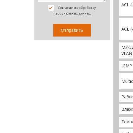
ACL (
Согласие на обработку
персональных данных
ACL (
Макс
VLAN
IGMP 
Multi
Рабо
Влажн
Темпе