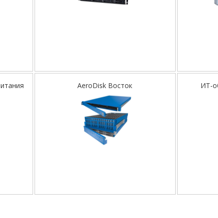
питания
AeroDisk Восток
ИТ-о