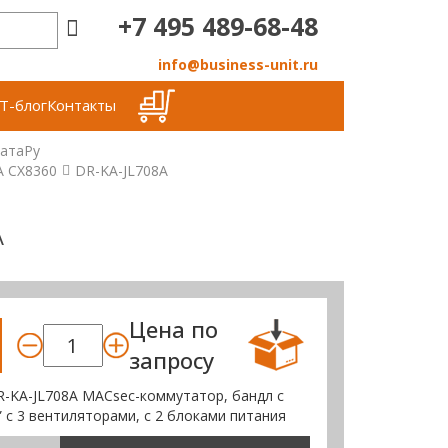
+7 495 489-68-48
info@business-unit.ru
Т-блог
Контакты
атаРу
А СХ8360
DR-KA-JL708A
A
Цена по
запросу
R-KA-JL708A MACsec-коммутатор, бандл с
” с 3 вентиляторами, с 2 блоками питания