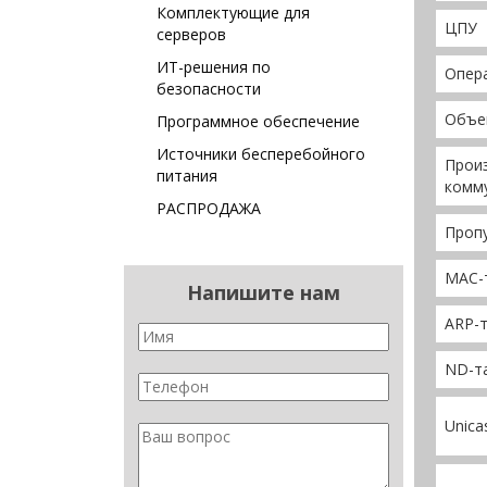
Комплектующие для
ЦПУ
серверов
ИТ-решения по
Опера
безопасности
Объе
Программное обеспечение
Источники бесперебойного
Прои
питания
комм
РАСПРОДАЖА
Проп
MAC-
Напишите нам
ARP-т
ND-та
Unica