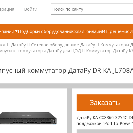
трация
|
Войти
мпании
Подборки оборудования
Склад-онлайн
ИТ-решения
И
лог
ДатаРу
Сетевое оборудование ДатаРу
Коммутаторы Д
мпусные коммутаторы ДатаРу для ЦОД
Коммутатор ДатаРу К
пусный коммутатор ДатаРу DR-KA-JL708
Заказать
ДатаРу КА СХ8360-32Y4C D
поддержкой “Port-to-Power