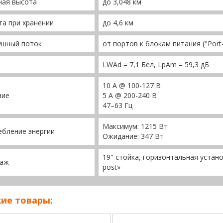
чая высота
до 3,048 км
а при хранении
до 4,6 км
ушный поток
от портов к блокам питания ("Port
LWAd = 7,1 Бел, LpAm = 59,3 дБ
10 A @ 100-127 В
ние
5 A @ 200-240 В
47–63 Гц
Максимум: 1215 Вт
бление энергии
Ожидание: 347 Вт
19" стойка, горизонтальная устано
аж
post»
ие товары: