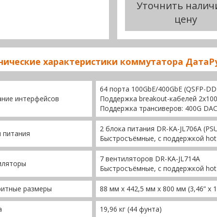
Уточнить налич
цену
нические характеристики коммутатора ДатаРу
64 порта 100GbE/400GbE (QSFP-DD
ание интерфейсов
Поддержка breakout-кабелей 2x100
Поддержка трансиверов: 400G DAC,
2 блока питания DR-KA-JL706A (PSU
 питания
Быстросъёмные, с поддержкой hot
7 вентиляторов DR-KA-JL714A
иляторы
Быстросъёмные, с поддержкой hot
ритные размеры
88 мм x 442,5 мм x 800 мм (3,46” x 17
а
19,96 кг (44 фунта)