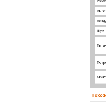
Рабо
Высот
Возд
Шум
Пита
Потре
Монт
Похож