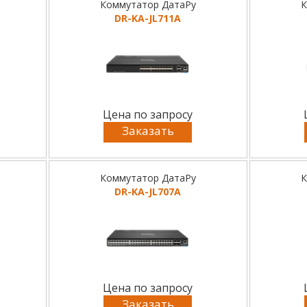
Коммутатор ДатаРу
К
DR-KA-JL711A
Цена по запросу
Заказать
Коммутатор ДатаРу
К
DR-KA-JL707A
Цена по запросу
Заказать