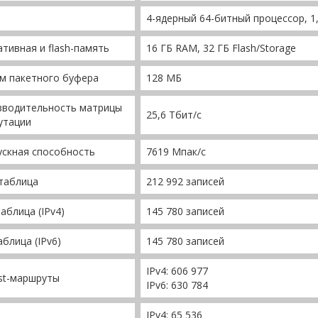
4-ядерный 64-битный процессор, 1
тивная и flash-память
16 ГБ RAM, 32 ГБ Flash/Storage
м пакетного буфера
128 МБ
зводительность матрицы
25,6 Тбит/с
утации
ускная способность
7619 Мпак/с
таблица
212 992 записей
аблица (IPv4)
145 780 записей
блица (IPv6)
145 780 записей
IPv4: 606 977
st-маршруты
IPv6: 630 784
IPv4: 65 536