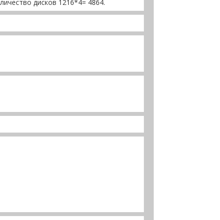
ичество дисков 1216*4= 4864.