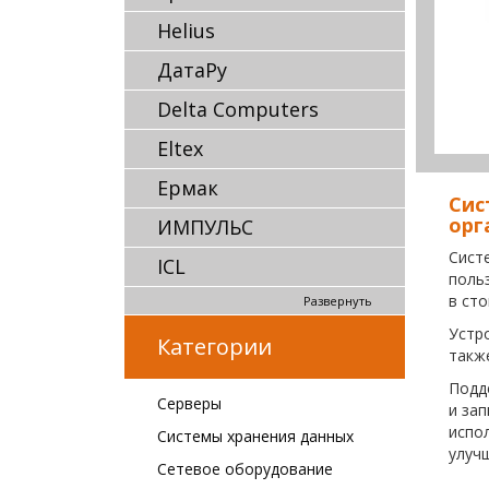
Helius
ДатаРу
Delta Computers
Eltex
Ермак
Сис
орг
ИМПУЛЬС
Сист
ICL
поль
в сто
Развернуть
Устр
Категории
такж
Подд
Серверы
и за
испо
Системы хранения данных
улуч
Сетевое оборудование