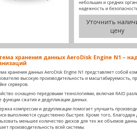
небольших и средних орган
надежность и безопасност
Уточнить налич
цену
тема хранения данных AeroDisk Engine N1 – 
анизаций
ема хранения данных AeroDisk Engine N1 представляет собой ко
зователю высокую производительность и масштабируемость, пр
йке серверов.
ойство оснащено передовыми технологиями, включая RAID разли
е функции сжатия и дедупликации данных.
ержка компрессии и дедупликации помогает улучшить производи
писи выполняются существенно быстрее. Кроме того, благодар
льзовать меньшее количество дисков для тех же объемов данных
шает производительность всей системы.