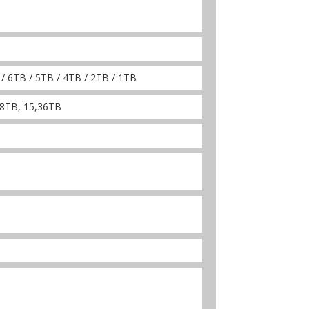
/ 6TB / 5TB / 4TB / 2TB / 1TB
68TB, 15,36TB