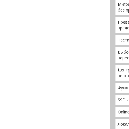
Мигр
без п
Прев
предс
Части
Выбо
перес
Цент
неск
Функ
SSD 
Online
Локал