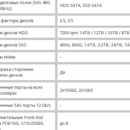
дисковых полок (SAS 48G
HDD SATA, SSD SATA
 Gb/s))
 факторы дисков
2.5, 3.5
м дисков HDD
7200 rpm: 14TB / 12TB / 10TB / 8TB 
м дисков SSD
400G, 800G, 1.6TB, 3.2TB, 3.8TB, 7.
м NVMe
-
ержка сторонних
Да
prise-дисков
енные порты на всех
2x10GbE, 2x1GbE
роллерах
енные SAS порты 12 Gb/s
-
нительные Front-End
 FC8/16G, 1/10/25GbE,
до 8
)