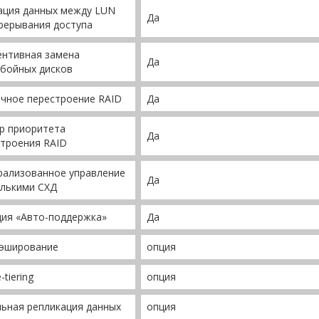
ация данных между LUN
Да
рерывания доступа
ентивная замена
Да
бойных дисков
чное перестроение RAID
Да
р приоритета
Да
троения RAID
рализованное управление
Да
олькими СХД
ция «Авто-поддержка»
Да
кэширование
опция
-tiering
опция
ьная репликация данных
опция