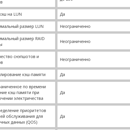
ов
кэш на LUN
Да
имальный размер LUN
Неограниченно
имальный размер RAID
Неограниченно
ы
чество снэпшотов и
Неограниченно
ов
лирование кэш-памяти
Да
раниченное по времени
ние кэш памяти при
Да
чении электричества
ределение приоритетов
ей обслуживания для
Да
чных данных (QOS)