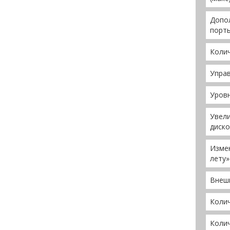
Допол
порты
Коли
Упра
Уров
Увел
диско
Измен
лету»
Внеш
Колич
Коли