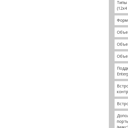
Типы 
(12x4
Форм
Объе
Объе
Объе
Подд
Enter
Встро
конт
Встро
Допол
порты
(макс