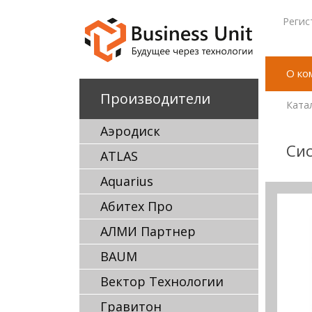
Регис
О ко
Производители
Ката
Аэродиск
Сис
ATLAS
Aquarius
Абитех Про
АЛМИ Партнер
BAUM
Вектор Технологии
Гравитон