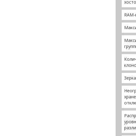
хост
RAM-
Макс
Макс
групп
Коли
клон
Зерка
Неог
хране
отклю
Расп
уровн
разли