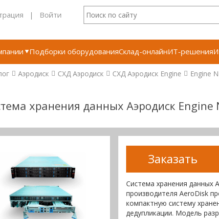
трация
|
Войти
мпании
Подборки оборудования
Склад-онлайн
ИТ-решения
И
лог
Аэродиск
СХД Аэродиск
СХД Аэродиск Engine
Engine N
тема хранения данных Аэродиск Engine 
Заказать
Система хранения данных A
производителя AeroDisk п
компактную систему хране
дедупликации. Модель раз