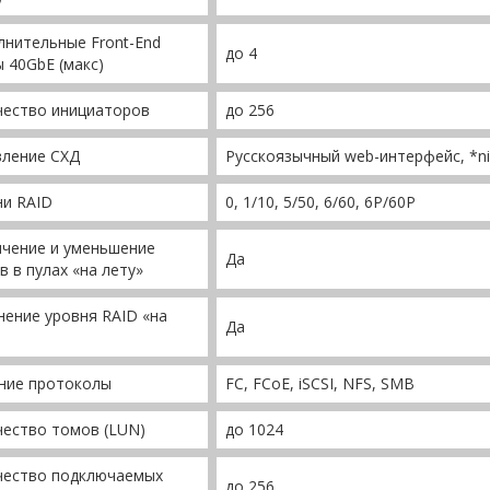
нительные Front-End
до 4
 40GbE (макс)
чество инициаторов
до 256
вление СХД
Русскоязычный web-интерфейс, *ni
ни RAID
0, 1/10, 5/50, 6/60, 6P/60P
ичение и уменьшение
Да
в в пулах «на лету»
ение уровня RAID «на
Да
ние протоколы
FC, FCoE, iSCSI, NFS, SMB
ество томов (LUN)
до 1024
чество подключаемых
до 256