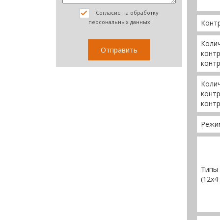
Согласие на обработку
Конт
персональных данных
Колич
контр
конт
Колич
контр
конт
Режи
Типы 
(12x4