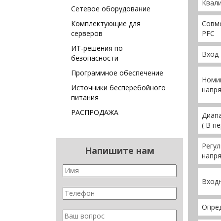
Квали
Сетевое оборудование
Комплектующие для
Совм
серверов
PFC
ИТ-решения по
Вход
безопасности
Программное обеспечение
Номи
Источники бесперебойного
напря
питания
РАСПРОДАЖА
Диап
( В пе
Регу
Напишите нам
напря
Входн
Опре