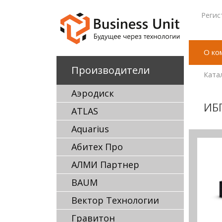
Регис
О ко
Производители
Ката
Аэродиск
ИБП
ATLAS
Aquarius
Абитех Про
АЛМИ Партнер
BAUM
Вектор Технологии
Гравитон