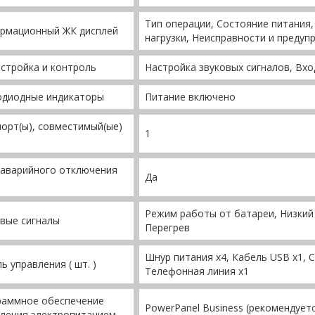
Тип операции, Состояние питания,
рмационный ЖК дисплей
нагрузки, Неисправности и преду
стройка и контроль
Настройка звуковых сигналов, Вхо
одиодные индикаторы
Питание включено
орт(ы), совместимый(ые)
1
 аварийного отключения
Да
Режим работы от батареи, Низкий 
вые сигналы
Перегрев
Шнур питания х4, Кабель USB х1, С
ь управления ( шт. )
Телефонная линия х1
раммное обеспечение
PowerPanel Business (рекомендует
ления электропитанием