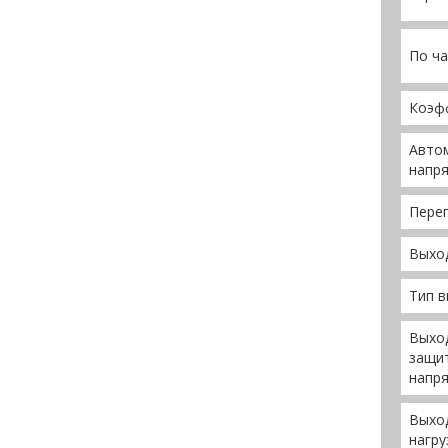
По ча
Коэф
Авто
напря
Перег
Выход
Тип 
Выход
защит
напр
Выход
нагру