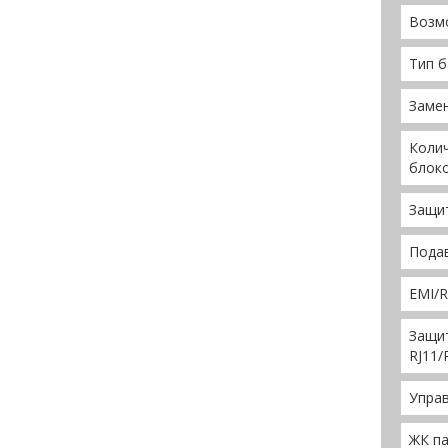
Возм
Тип б
Заме
Коли
блоко
Защи
Подав
EMI/R
Защи
RJ11/
Управ
ЖК п