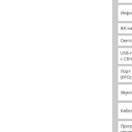
Инфо
ЖК на
Свет
USB-п
с СВЧ
Порт
(EPO)
Звуко
Кабел
Прог
управ