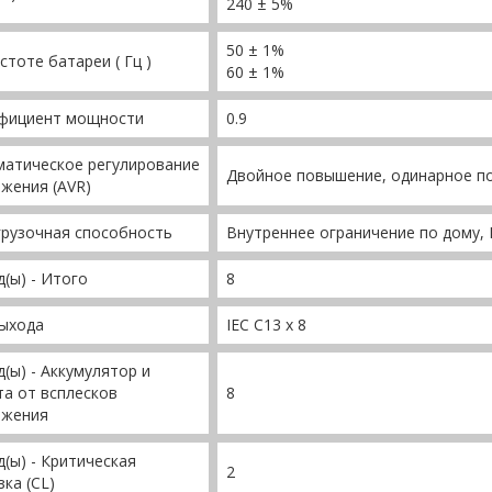
240 ± 5%
50 ± 1%
стоте батареи ( Гц )
60 ± 1%
фициент мощности
0.9
матическое регулирование
Двойное повышение, одинарное п
жения (AVR)
рузочная способность
Внутреннее ограничение по дому,
(ы) - Итого
8
выхода
IEC C13 x 8
(ы) - Аккумулятор и
а от всплесков
8
яжения
(ы) - Критическая
2
зка (CL)