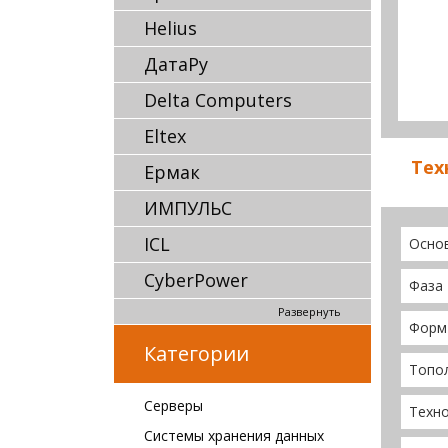
Helius
ДатаРу
Delta Computers
Eltex
Тех
Ермак
ИМПУЛЬС
ICL
Осно
CyberPower
Фаза
Развернуть
Форм
Категории
Топо
Серверы
Техн
Системы хранения данных