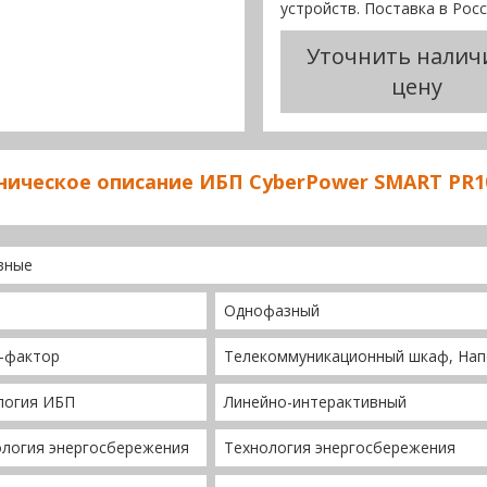
устройств. Поставка в Рос
Уточнить налич
цену
ническое описание ИБП CyberPower SMART PR
вные
Однофазный
-фактор
Телекоммуникационный шкаф, На
логия ИБП
Линейно-интерактивный
ология энергосбережения
Технология энергосбережения