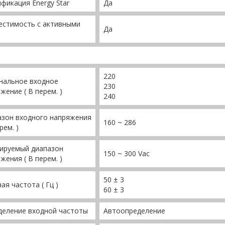
фикация Energy Star
Да
естимость с активными
Да
220
нальное входное
230
жение ( В перем. )
240
азон входного напряжения
160 ~ 286
рем. )
лируемый диапазон
150 ~ 300 Vac
жения ( В перем. )
50 ± 3
ая частота ( Гц )
60 ± 3
деление входной частоты
Автоопределение