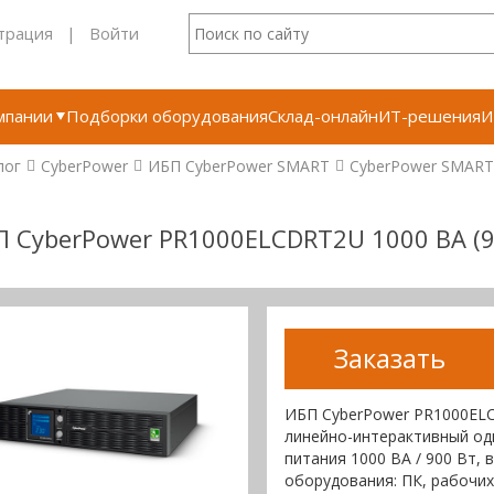
трация
|
Войти
мпании
Подборки оборудования
Склад-онлайн
ИТ-решения
И
лог
CyberPower
ИБП CyberPower SMART
CyberPower SMART
 CyberPower PR1000ELCDRT2U 1000 ВА (9
Заказать
ИБП CyberPower PR1000ELC
линейно-интерактивный од
питания 1000 ВА / 900 Вт,
оборудования: ПК, рабочих