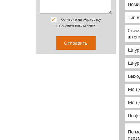
Номин
Тип в
Согласие на обработку
персональных данных
Съем
штеп
Шнур 
Шнур 
Выхо
Мощн
Мощн
По фо
По мо
перем