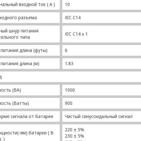
альный входной ток ( A )
10
ходного разъема
IEC C14
ный шнур питания
IEC C14 x 1
сельного типа
питания длина (футы)
6
питания длина (м)
1.83
д
ость (ВА)
1000
ость (Ватты)
900
рме сигнала от батареи
Чистый синусоидальный сигнал
220 ± 5%
щности(-ям) батареи ( В
230 ± 5%
. )