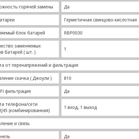
ожность горячей замены
Да
атареи
Герметичная свинцово-кислотная
няемый блок батарей
RBP0030
чество заменяемых
1
в батарей ( шт. )
та от перенапряжений и фильтрация
ление скачка ( Джоули )
810
FI фильтрация
Да
та телефона/сети
1 вход, 1 выход
RJ45 (комбинированная)
ление и связь
анель
Да