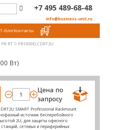
+7 495 489-68-48
info@business-unit.ru
Т-блог
Контакты
 PR RT
PR1000ELCDRT2U
00 Вт)
Цена по
запросу
DRT2U SMART Professional Rackmount
нофазный источник бесперебойного
 высотой 2U, для защиты офисного
 станций, сетевых и периферийных