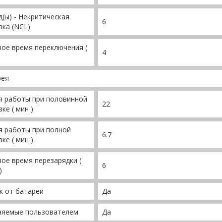
(ы) - Некритическая
6
зка (NCL)
ое время переключения (
4
рея
я работы при половинной
22
зке ( мин )
я работы при полной
6.7
зке ( мин )
ое время перезарядки (
6
)
к от батареи
Да
няемые пользователем
Да