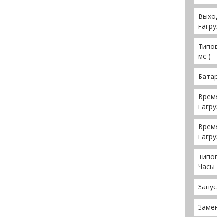
Выход
нагру
Типов
мс )
Бата
Врем
нагру
Врем
нагру
Типов
Часы 
Запус
Заме