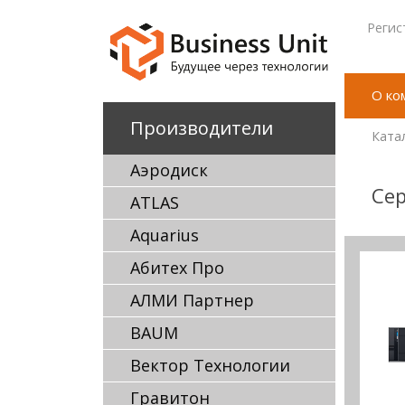
Регис
О ко
Производители
Ката
Аэродиск
Сер
ATLAS
Aquarius
Абитех Про
АЛМИ Партнер
BAUM
Вектор Технологии
Гравитон