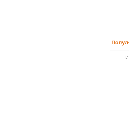
Попул
И