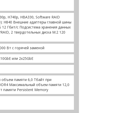
0p, H740p, HBA330, Software RAID
D): H840 Внешние адаптеры главной шины
AS 12 Гбит/с Подсистема хранения данных
RAID, 2 твердотельных диска M.2 120
2000 Вт с горячей заменой
x10GbE или 2x25GbE
объем памяти 6,0 Тбайт при
 DDR4 Максимальный объем памяти 12,0
т памяти Persistent Memory