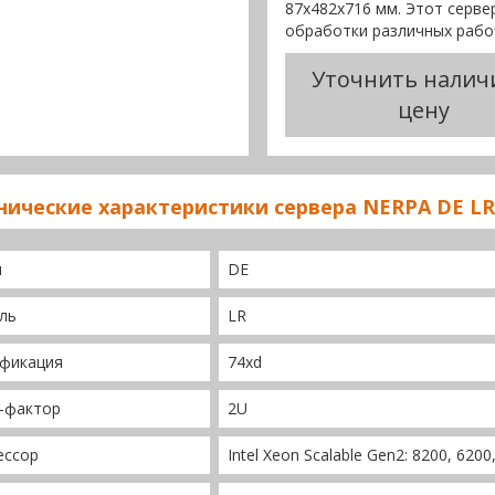
87x482x716 мм. Этот серв
обработки различных рабоч
Уточнить налич
цену
нические характеристики сервера NERPA DE LR
я
DE
ль
LR
фикация
74xd
-фактор
2U
ессор
Intel Xeon Scalable Gen2: 8200, 6200