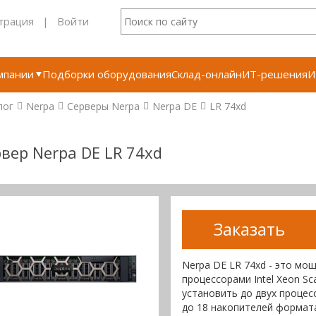
трация
|
Войти
мпании
Подборки оборудования
Склад-онлайн
ИТ-решения
И
лог
Nerpa
Серверы Nerpa
Nerpa DE
LR 74xd
вер Nerpa DE LR 74xd
Заказать
Nerpa DE LR 74xd - это м
процессорами Intel Xeon Sc
установить до двух процес
до 18 накопителей формата