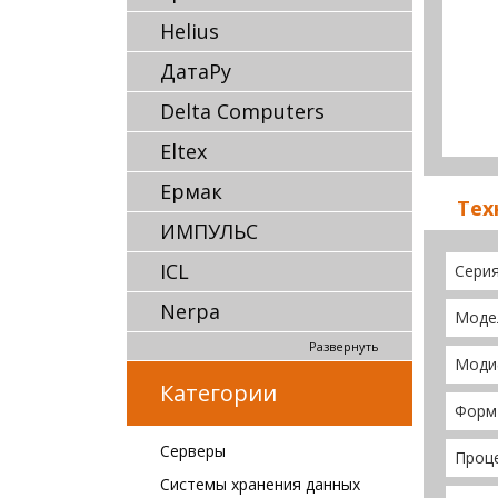
Helius
ДатаРу
Delta Computers
Eltex
Ермак
Тех
ИМПУЛЬС
ICL
Cери
Nerpa
Моде
Развернуть
Моди
Категории
Форм
Серверы
Проц
Системы хранения данных