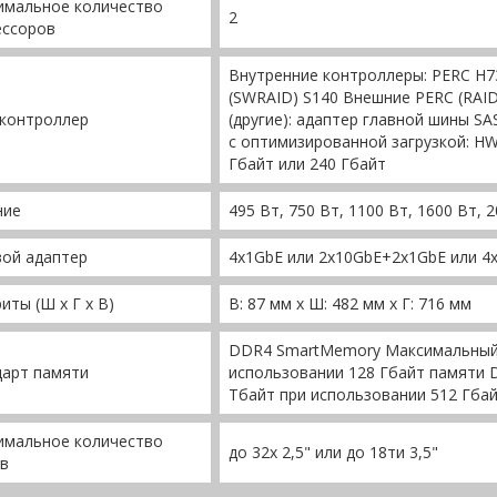
имальное количество
2
ессоров
Внутренние контроллеры: PERC H73
(SWRAID) S140 Внешние PERC (RAI
-контроллер
(другие): адаптер главной шины S
с оптимизированной загрузкой: HW
Гбайт или 240 Гбайт
ние
495 Вт, 750 Вт, 1100 Вт, 1600 Вт, 
вой адаптер
4x1GbE или 2х10GbE+2x1GbE или 4
иты (Ш x Г x В)
В: 87 мм x Ш: 482 мм x Г: 716 мм
DDR4 SmartMemory Максимальный 
дарт памяти
использовании 128 Гбайт памяти
Тбайт при использовании 512 Гбай
имальное количество
до 32х 2,5" или до 18ти 3,5"
в