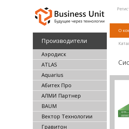
Регис
О ко
Производители
Ката
Аэродиск
Сис
ATLAS
Aquarius
Абитех Про
АЛМИ Партнер
BAUM
Вектор Технологии
Гравитон