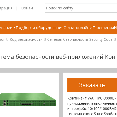
трация
|
Войти
мпании
Подборки оборудования
Склад-онлайн
ИТ-решения
И
лог
Код Безопасности
Сетевая безопасность Security Code
тема безопасности веб-приложений Кон
Заказать
Континент WAF IPC-3000L -
приложений, выполненная в
интерфейс 10/100/1000BASE
система способна обрабаты