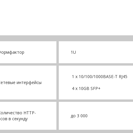
мфактор
1U
1 x 10/100/1000BASE-T RJ45
евые интерфейсы
4 x 10GB SFP+
ичество HTTP-
до 3 000
сов в секунду