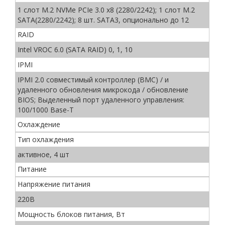
1 слот M.2 NVMe PCIe 3.0 x8 (2280/2242); 1 слот M.2
SATA(2280/2242); 8 шт. SATA3, опционально до 12
RAID
Intel VROC 6.0 (SATA RAID) 0, 1, 10
IPMI
IPMI 2.0 совместимый контроллер (BMC) / и
удаленного обновления микрокода / обновление
BIOS; Выделенный порт удаленного управления:
100/1000 Base-T
Охлаждение
Тип охлаждения
активное, 4 шт
Питание
Напряжение питания
220В
Мощность блоков питания, Вт