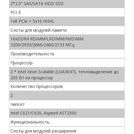
2*2.5" SAS/SATA HDD SSD
PCI-E
1х8 PCIe + 5x16 HHHL
Слоты для модулей памяти
16xDDR4 RDIMM/LRDIMM/NVDIMM
3200/2933/2666/2400/2133 МГц
Производительность
Процессор
2 * Intel Xeon Scalable (LGA3647), тепловыделение до
205 Вт на процессор
Количество процессоров
2
Чипсет
Intel С621/C620, Aspeed AST2500
Функциональность
Слоты для модулей расширения