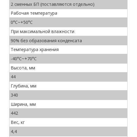
2 сменных БП (поставляются отдельно)
Рабочая температура
0°C~+50°C
При максимальной влажности
90% без образования конденсата
Температура хранения
-40°C~+70°C
Высота, мм
44
Глубина, мм
340
Ширина, мм
442
Вес, кг
4,4