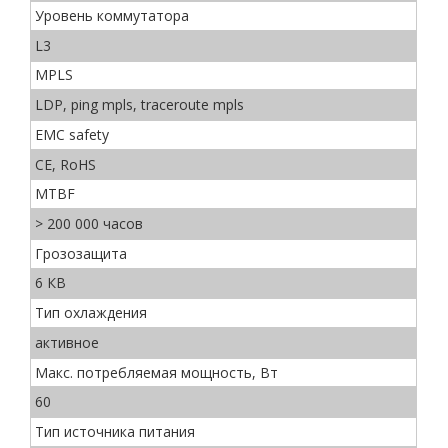
Уровень коммутатора
L3
MPLS
LDP, ping mpls, traceroute mpls
EMC safety
CE, RoHS
MTBF
> 200 000 часов
Грозозащита
6 КВ
Тип охлаждения
активное
Макс. потребляемая мощность, Вт
60
Тип источника питания