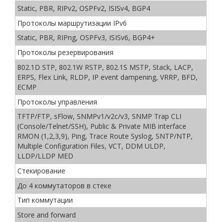
Static, PBR, RIPv2, OSPFv2, ISISv4, BGP4
Протоколы маршрутизации IPv6
Static, PBR, RIPng, OSPFv3, ISISv6, BGP4+
Протоколы резервирования
802.1D STP, 802.1W RSTP, 802.1S MSTP, Stack, LACP,
ERPS, Flex Link, RLDP, IP event dampening, VRRP, BFD,
ECMP
Протоколы управления
TFTP/FTP, sFlow, SNMPv1/v2c/v3, SNMP Trap CLI
(Console/Telnet/SSH), Public & Private MIB interface
RMON (1,2,3,9), Ping, Trace Route Syslog, SNTP/NTP,
Multiple Configuration Files, VCT, DDM ULDP,
LLDP/LLDP MED
Стекирование
До 4 коммутаторов в стеке
Тип коммутации
Store and forward