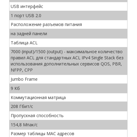
USB интерфейс
1 порт USB 2.0
Расположение разъемов питания
на задней панели
Таблица ACL
7000 (input)/1500 (output) - максимальное количество
правил ACL для стандартных ACL IPv4 Single Stack без
использования дополнительных сервисов QOS, PBR,
NFPP, CPP
Jumbo Frame
9 Кб
Коммутационная матрица
208 Гбит/с
Пропускная способность
154,8 Мпак/с
Размер таблицы MAC адресов