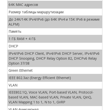
64K MAC адресов
Размер таблицы маршрутизации
До 24K/14K IPv4/IPv6 (до 64К IPv4 и 15K IPv6 в режиме
ALPM)
Память
1 ГБ RAM + 4 ГБ
DHCP
IPv4/IPv6 DHCP Client, IPv4/IPv6 DHCP Server, IPv4/IPv6
DHCP Snooping, DHCP Relay Option 82, DHCPv6 Relay
Option 37/38
Green Ethernet
IEEE 802.3az (Energy Efficient Ethernet)
VLAN
IEEE802.1Q, Voice VLAN, Port-based VLAN, Protocol-
based VLAN, MAC-based VLAN, Private VLAN, QinQ,
VLAN Mapping 1 to 1, N to 1, GVRP
VLAN функционал