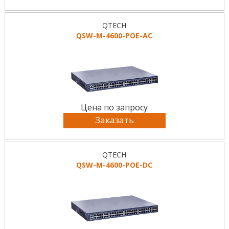
QTECH
QSW-M-4600-POE-AC
Цена по запросу
Заказать
QTECH
QSW-M-4600-POE-DC