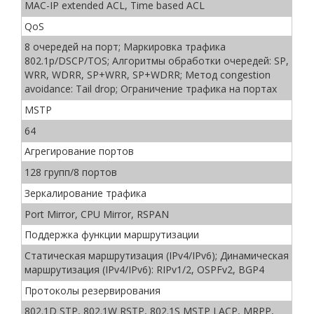
MAC-IP extended ACL, Time based ACL
QoS
8 очередей на порт; Маркировка трафика
802.1p/DSCP/TOS; Алгоритмы обработки очередей: SP,
WRR, WDRR, SP+WRR, SP+WDRR; Метод congestion
avoidance: Tail drop; Ограничение трафика на портах
MSTP
64
Агрегирование портов
128 групп/8 портов
Зеркалирование трафика
Port Mirror, CPU Mirror, RSPAN
Поддержка функции маршрутизации
Статическая маршрутизация (IPv4/IPv6); Динамическая
маршрутизация (IPv4/IPv6): RIPv1/2, OSPFv2, BGP4
Протоколы резервирования
802.1D STP, 802.1W RSTP, 802.1S MSTP LACP, MRPP,