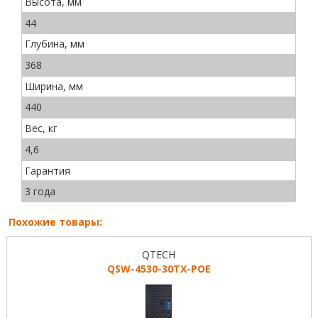
Высота, мм
44
Глубина, мм
368
Ширина, мм
440
Вес, кг
4,6
Гарантия
3 года
Похожие товары:
QTECH
QSW-4530-30TX-POE