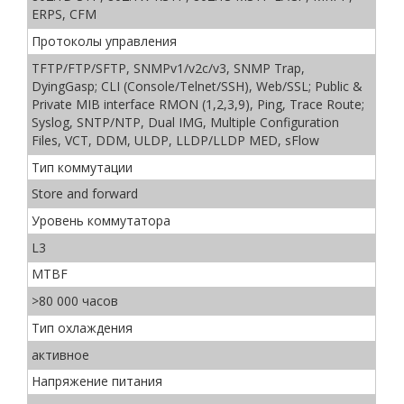
ERPS, CFM
Протоколы управления
TFTP/FTP/SFTP, SNMPv1/v2c/v3, SNMP Trap,
DyingGasp; CLI (Console/Telnet/SSH), Web/SSL; Public &
Private MIB interface RMON (1,2,3,9), Ping, Trace Route;
Syslog, SNTP/NTP, Dual IMG, Multiple Configuration
Files, VCT, DDM, ULDP, LLDP/LLDP MED, sFlow
Тип коммутации
Store and forward
Уровень коммутатора
L3
MTBF
>80 000 часов
Тип охлаждения
активное
Напряжение питания