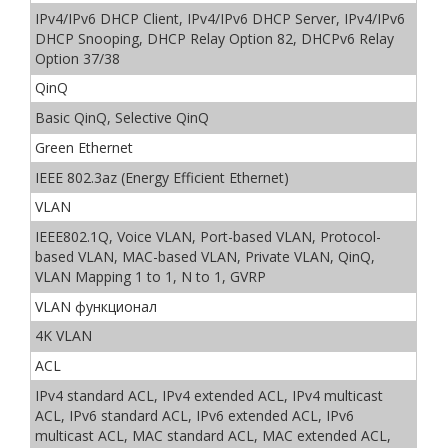
IPv4/IPv6 DHCP Client, IPv4/IPv6 DHCP Server, IPv4/IPv6
DHCP Snooping, DHCP Relay Option 82, DHCPv6 Relay
Option 37/38
QinQ
Basic QinQ, Selective QinQ
Green Ethernet
IEEE 802.3az (Energy Efficient Ethernet)
VLAN
IEEE802.1Q, Voice VLAN, Port-based VLAN, Protocol-
based VLAN, MAC-based VLAN, Private VLAN, QinQ,
VLAN Mapping 1 to 1, N to 1, GVRP
VLAN функционал
4K VLAN
ACL
IPv4 standard ACL, IPv4 extended ACL, IPv4 multicast
ACL, IPv6 standard ACL, IPv6 extended ACL, IPv6
multicast ACL, MAC standard ACL, MAC extended ACL,