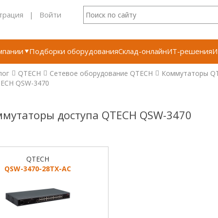
трация
|
Войти
мпании
Подборки оборудования
Склад-онлайн
ИТ-решения
И
лог
QTECH
Сетевое оборудование QTECH
Коммутаторы Q
ECH QSW-3470
ммутаторы доступа QTECH QSW-3470
QTECH
QSW-3470-28TX-AC