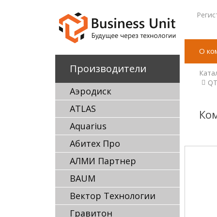
Регис
О ко
Производители
Ката
QT
Аэродиск
ATLAS
Ко
Aquarius
Абитех Про
АЛМИ Партнер
BAUM
Вектор Технологии
Гравитон