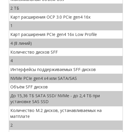
2 ТБ
Карт расширения OCP 3.0 PCIe gen4 16x
1
Карт расширения PCIe gen4 16x Low Profile
4 (8 линий)
Количество дисков SFF
4
Интерфейсы поддерживаемых SFF-дисков
NVMe PCIe gen4 x4 или SATA/SAS
Объём SFF дисков
До 15,36 ТБ SATA SSD/ NVMe - до 2,4 ТБ при
установке SAS SSD
Количество М.2 дисков, устанавливаемых на
матплате
2