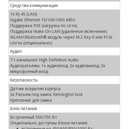
Средства коммуникации
1x RJ-45 (LAN)
Gigabit Ethernet 10/100/1000 Мб/с
Поддержка PXE (загрузка по сети)
Поддержка Wake-On-LAN (удалённое включение)
WLAN+Bluetooth® модуль через M.2 Key-E или PCIe
слоты (опционально)
Аудио
7.1-канальное High-Definition Audio
Аудиоразъемы: 1x аудиовход; 2x аудиовыход; 2х
микрофонный вход
Безопасность
Датчик вскрытия корпуса
2х Разъем под замок Kensington lock
Крепление для замка
Блок питания
Встроенный 550/750 Вт
Опционально доступны блоки питания:
встроенные на 450/650/850/1000 Вт;