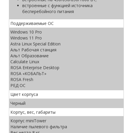
встроенные с функцией источника
бесперебойного питания
Поддерживаемые ОС
Windows 10 Pro
Windows 11 Pro
Astra Linux Special Edition
Альт Рабочая станция
Альт Образование
Calculate Linux
ROSA Enterprise Desktop
ROSА «КОБАЛЬТ»
ROSA Fresh
РЕД ОС
Цвет корпуса
Черный
Корпус, вес, габариты
Корпус miniTower
Наличие пылевого фильтра
Вес нетто 8 кг