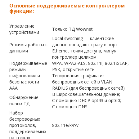
Основные поддерживаемые контроллером
функции:
Управление
Только ТД Wownet
устройствами
Local switching — клиентские
Режимы работы с
данные попадают сразу в порт
данными
Ethernet точки доступа, минуя
контроллер целиком
Поддерживаемые
WPA, WPA2-AES, 802.11i, 802.1x/EAP,
режимы
PSK, открытые сети
шифрования и
Тегирования трафика из
безопасности
беспроводных сетей в VLAN
ААА
RADIUS (для беспроводных сетей)
В широковещательном домене;
Обнаружение
С помощью DHCP opt43 и opt60;
новых ТД
С помощью DNS
Набор
беспроводных
протоколов,
802.11e/k/r/v
поддерживаемых
на точках