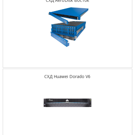
СХД AeroDisk Восток
СХД Huawei Dorado V6