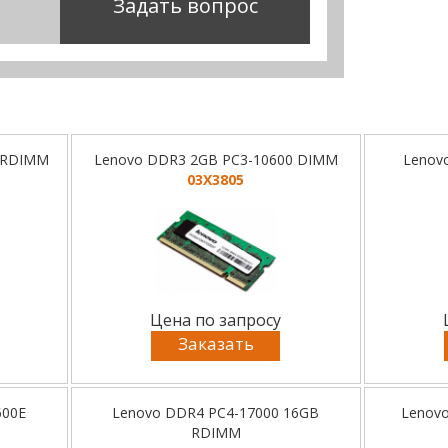
Задать вопрос
B RDIMM
Lenovo DDR3 2GB PC3-10600 DIMM
Lenov
03X3805
Цена по запросу
Заказать
600E
Lenovo DDR4 PC4-17000 16GB
Lenov
RDIMM