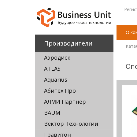
Регис
О ко
Производители
Ката
Аэродиск
Оп
ATLAS
Aquarius
Абитех Про
АЛМИ Партнер
BAUM
Вектор Технологии
Гравитон