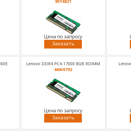
95Y4821
Цена по запросу
Заказать
800E
Lenovo DDR4 PC4-17000 8GB RDIMM
Lenov
46W0792
Цена по запросу
Заказать