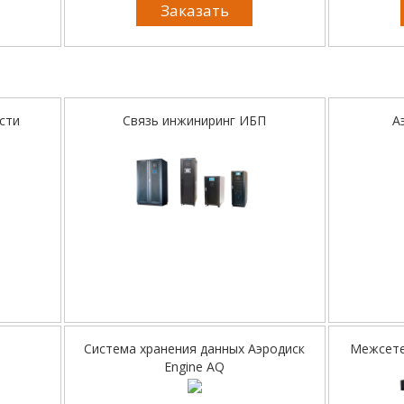
Заказать
сти
Связь инжиниринг ИБП
А
Система хранения данных Аэродиск
Межсете
Engine AQ