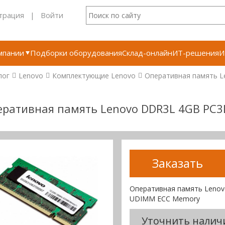
трация
|
Войти
мпании
Подборки оборудования
Склад-онлайн
ИТ-решения
И
лог
Lenovo
Комплектующие Lenovo
Оперативная память L
еративная память Lenovo DDR3L 4GB PC3
Заказать
Оперативная память Lenov
UDIMM ECC Memory
Уточнить налич