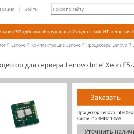
трация
|
Войти
мпании
Подборки оборудования
Склад-онлайн
ИТ-решения
И
лог
Lenovo
Комплектующие Lenovo
Процессоры Lenovo
цессор для сервера Lenovo Intel Xeon E
Заказать
Процессор Lenovo Intel Xeo
Cache 2133MHz 135W
Уточнить налич