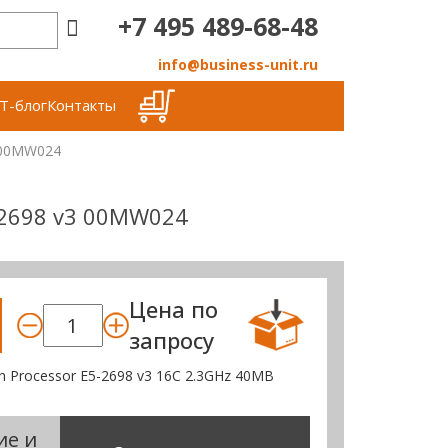
+7 495 489-68-48
info@business-unit.ru
Т-блог
Контакты
00MW024
5-2698 v3 00MW024
Цена по
запросу
n Processor E5-2698 v3 16C 2.3GHz 40MB
ие и