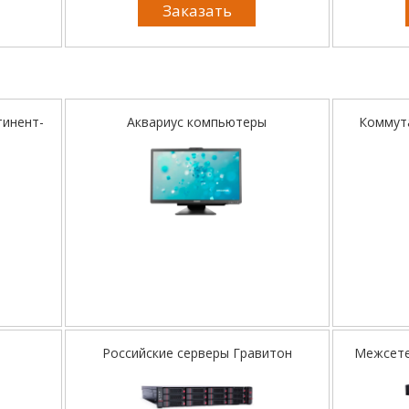
Заказать
тинент-
Аквариус компьютеры
Коммута
Российские серверы Гравитон
Межсете