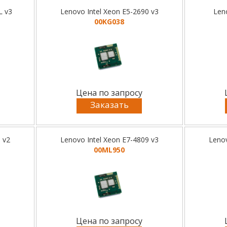
L v3
Lenovo Intel Xeon E5-2690 v3
Len
00KG038
Цена по запросу
Заказать
 v2
Lenovo Intel Xeon E7-4809 v3
Lenov
00ML950
Цена по запросу