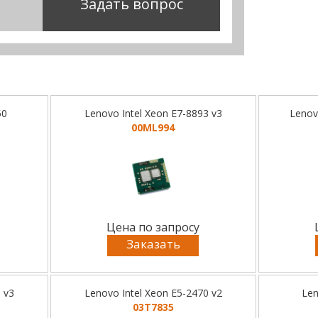
Задать вопрос
50
Lenovo Intel Xeon E7-8893 v3
Lenov
00ML994
Цена по запросу
Заказать
 v3
Lenovo Intel Xeon E5-2470 v2
Len
03T7835