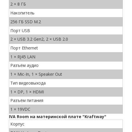
2 × 8 ГБ
Накопитель
256 ГБ SSD M.2
Порт USB
2 × USB 3.2 Gen2, 2 × USB 2.0
Порт Ethernet
1 × RJ45 LAN
Разъём аудио
1 × Mic-In, 1 × Speaker Out
Тип видеовыхода
1 × DP, 1 × HDMI
Разъём питания
1 × 19VDC
IVA Room на материнской плате "Kraftway"
Корпус