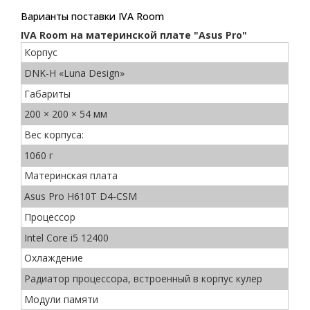
Варианты поставки IVA Room
IVA Room на материнской плате "Asus Pro"
Корпус
DNK-H «Luna Design»
Габариты
200 × 200 × 54 мм
Вес корпуса:
1060 г
Материнская плата
Asus Pro H610T D4-CSM
Процессор
Intel Core i5 12400
Охлаждение
Радиатор процессора, встроенный в корпус кулер
Модули памяти