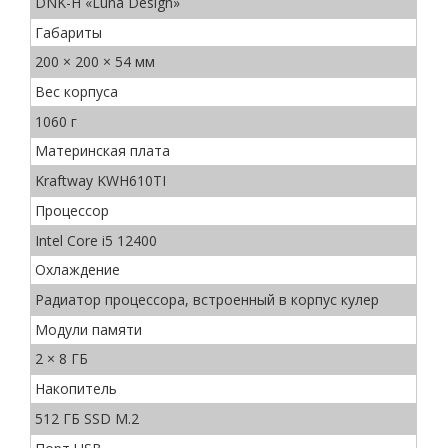
DNK-H «Luna Design»
Габариты
200 × 200 × 54 мм
Вес корпуса
1060 г
Материнская плата
Kraftway KWH610TI
Процессор
Intel Core i5 12400
Охлаждение
Радиатор процессора, встроенный в корпус кулер
Модули памяти
2 × 8 ГБ
Накопитель
512 ГБ SSD M.2