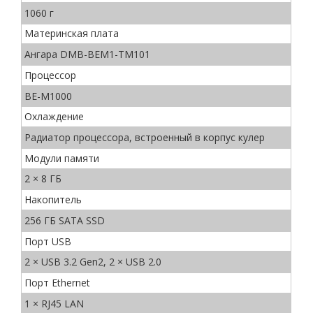
1060 г
Материнская плата
Ангара DMB-BEM1-TM101
Процессор
ВЕ-М1000
Охлаждение
Радиатор процессора, встроенный в корпус кулер
Модули памяти
2 × 8 ГБ
Накопитель
256 ГБ SATA SSD
Порт USB
2 × USB 3.2 Gen2, 2 × USB 2.0
Порт Ethernet
1 × RJ45 LAN