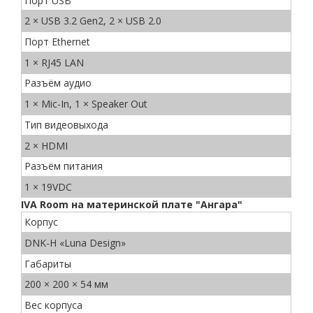
Порт USB
2 × USB 3.2 Gen2, 2 × USB 2.0
Порт Ethernet
1 × RJ45 LAN
Разъём аудио
1 × Mic-In, 1 × Speaker Out
Тип видеовыхода
2 × HDMI
Разъём питания
1 × 19VDC
IVA Room на материнской плате "Ангара"
Корпус
DNK-H «Luna Design»
Габариты
200 × 200 × 54 мм
Вес корпуса