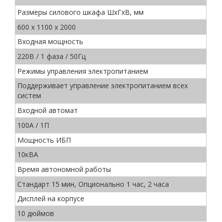
Размеры силового шкафа ШхГхВ, мм
600 х 1100 х 2000
Входная мощность
220В / 1 фаза / 50Гц
Режимы управления электропитанием
Поддерживает управление электропитанием всех
систем
Входной автомат
100А / 1П
Мощность ИБП
10кВА
Время автономной работы
Стандарт 15 мин, Опционально 1 час, 2 часа
Дисплей на корпусе
10 дюймов