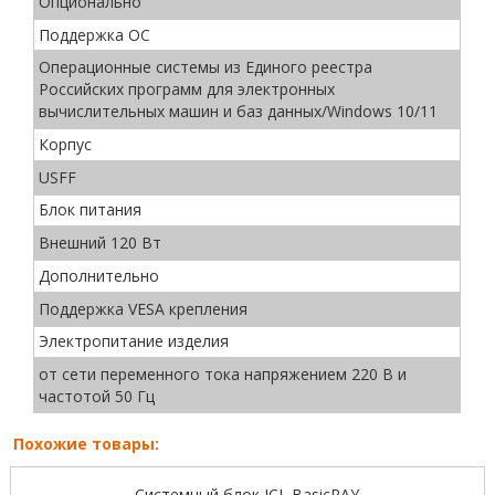
Опционально
Поддержка ОС
Операционные системы из Единого реестра
Российских программ для электронных
вычислительных машин и баз данных/Windows 10/11
Корпус
USFF
Блок питания
Внешний 120 Вт
Дополнительно
Поддержка VESA крепления
Электропитание изделия
от сети переменного тока напряжением 220 В и
частотой 50 Гц
Похожие товары:
Системный блок ICL BasicRAY