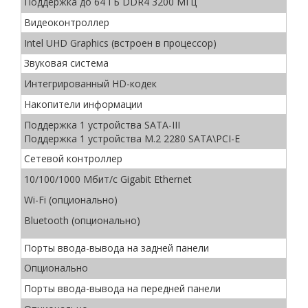
Поддержка до 64 ГБ DDR4 3200 МГц
Видеоконтроллер
Intel UHD Graphics (встроен в процессор)
Звуковая система
Интегрированный HD-кодек
Накопители информации
Поддержка 1 устройства SATA-III
Поддержка 1 устройства M.2 2280 SATA\PCI-E
Сетевой контроллер
10/100/1000 Мбит/с Gigabit Ethernet
Wi-Fi (опционально)
Bluetooth (опционально)
Порты ввода-вывода на задней панели
Опционально
Порты ввода-вывода на передней панели