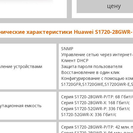
цену
нические характеристики Huawei S1720-28GWR
SNMP
Управление сетью через интернет
Клиент DHCP
вление устройствами
Защита пароля пользователя
Восстановление в один клик
Конфигурирование с помощью кома
S1720GFR,S1720GWE,S1720GWR-E,S
Серия S1720-28GWR-P/TP: 68 Гбит/
Серия S1720-28GWR-X: 168 Гбит/с
утационная емкость
Серия S1720-52GWR-P: 336 Гбит/с
S1720-52GWR-X: 336 Гбит/с
Серия S1720-28GWR-P/TP: 42 млн. 
Серия S1720-28GWR-X: 96 млн. пак