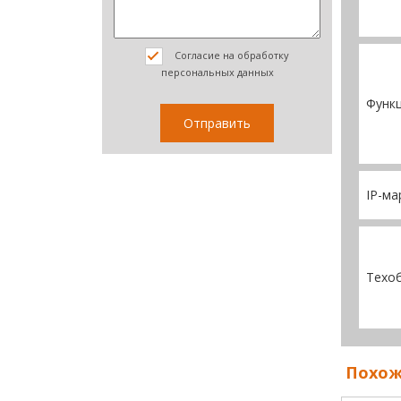
Согласие на обработку
персональных данных
Функ
IP-ма
Техо
Похож