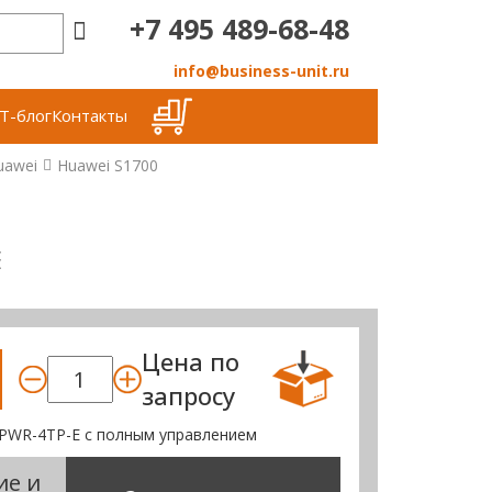
+7 495 489-68-48
info@business-unit.ru
Т-блог
Контакты
uawei
Huawei S1700
E
Цена по
запросу
PWR-4TP-E с полным управлением
ие и