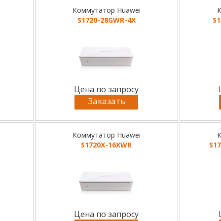
Коммутатор Huawei
К
S1720-28GWR-4X
S
Цена по запросу
Заказать
Коммутатор Huawei
К
S1720X-16XWR
S1
Цена по запросу