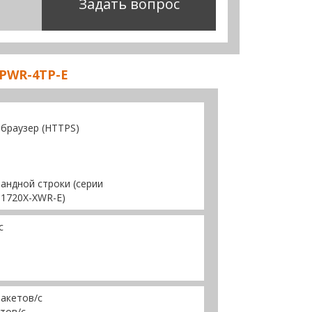
Задать вопрос
-PWR-4TP-E
-браузер (HTTPS)
ндной строки (серии
1720X-XWR-E)
с
пакетов/с
етов/с