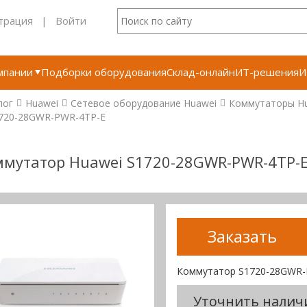
трация
|
Войти
мпании
Подборки оборудования
Склад-онлайн
ИТ-решения
И
лог
Huawei
Сетевое оборудование Huawei
Коммутаторы H
720-28GWR-PWR-4TP-E
ммутатор Huawei S1720-28GWR-PWR-4TP-
Заказать
Коммутатор S1720-28GWR-
Уточнить налич