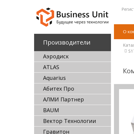
Регис
О ко
Производители
Ката
S1
Аэродиск
ATLAS
Ко
Aquarius
Абитех Про
АЛМИ Партнер
BAUM
Вектор Технологии
Гравитон