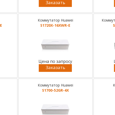
Заказать
Коммутатор Huawei
Коммут
E
S1720X-16XWR-E
Цена по запросу
Заказать
Коммутатор Huawei
К
S1700-52GR-4X