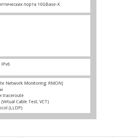
оптических порта 10GBase-X
 IPv6
te Network Monitoring; RMON)
мы
 traceroute
irtual Cable Test; VCT)
ocol (LLDP)