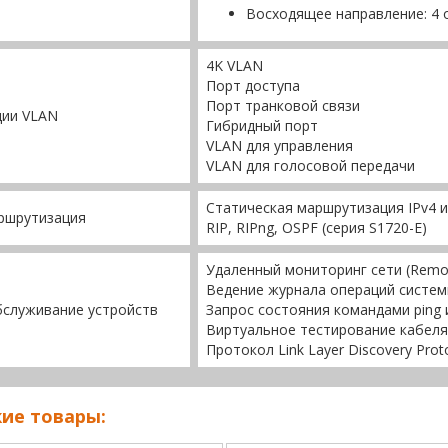
Восходящее направление: 4 
4K VLAN
Порт доступа
Порт транковой связи
ции VLAN
Гибридный порт
VLAN для управления
VLAN для голосовой передачи
Статическая маршрутизация IPv4 и
ршрутизация
RIP, RIPng, OSPF (серия S1720-E)
Удаленный мониторинг сети (Remo
Ведение журнала операций систе
бслуживание устройств
Запрос состояния командами ping и
Виртуальное тестирование кабеля (V
Протокол Link Layer Discovery Prot
ие товары: