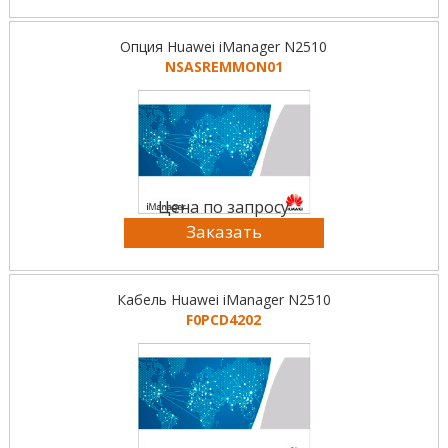
Опция Huawei iManager N2510
NSASREMMON01
Цена по запросу
Заказать
Кабель Huawei iManager N2510
F0PCD4202