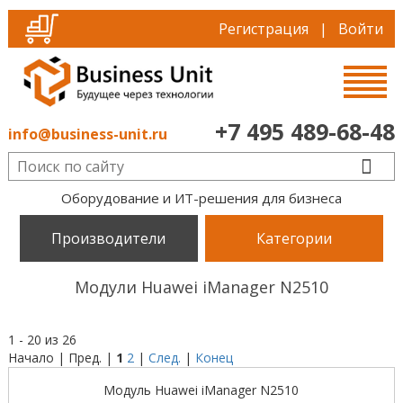
Регистрация
|
Войти
+7 495 489-68-48
info@business-unit.ru
Оборудование и ИТ-решения для бизнеса
Производители
Категории
Модули Huawei iManager N2510
1 - 20 из 26
Начало | Пред. |
1
2
|
След.
|
Конец
Модуль Huawei iManager N2510