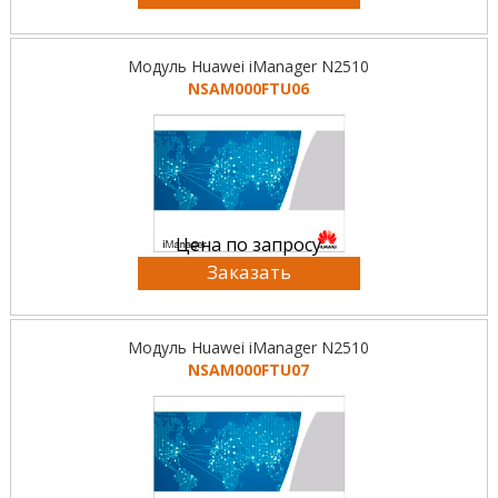
Модуль Huawei iManager N2510
NSAM000FTU06
Цена по запросу
Заказать
Модуль Huawei iManager N2510
NSAM000FTU07