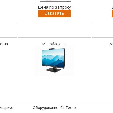
Цена по запросу
Заказать
ства
Моноблок ICL
А
квариус
Оборудование ICL Техно