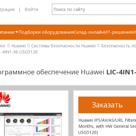
трация
|
Войти
мпании
Подборки оборудования
Склад-онлайн
ИТ-решения
И
лог
Huawei
Системы безопасности Huawei
Безопасность ло
C-4IN1-36-USG5120
ограммное обеспечение Huawei
LIC-4IN1
Заказать
Huawei IPS/AV/AS/URL Filter
Months, with HW General Sec
USG5120)