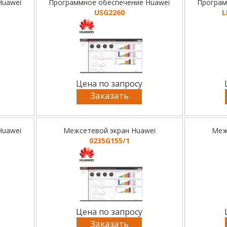
Huawei
Программное обеспечение Huawei
Програм
USG2260
L
Цена по запросу
Заказать
Huawei
Межсетевой экран Huawei
Меж
0235G155/1
Цена по запросу
Заказать