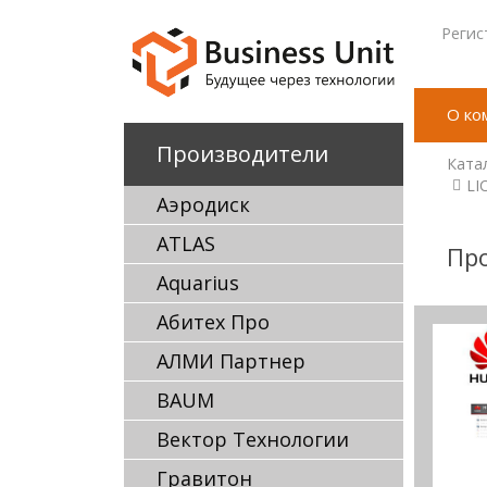
Регис
О ко
Производители
Ката
LI
Аэродиск
ATLAS
Пр
Aquarius
Абитех Про
АЛМИ Партнер
BAUM
Вектор Технологии
Гравитон