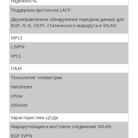
Надёжность
Поддержка протокола LACP
Двунаправленное обнаружение передачи данных для
BGP, IS-IS, OSPF, статического маршрута и VXLAN
MPLS
L3VPN
VPLS
O&M
Технология телеметрии
Netstream
sFlow
ERSPAN
Характеристики ЦОДа
Маршрутизация и мостовое соединение VXLAN
BGP EVPN