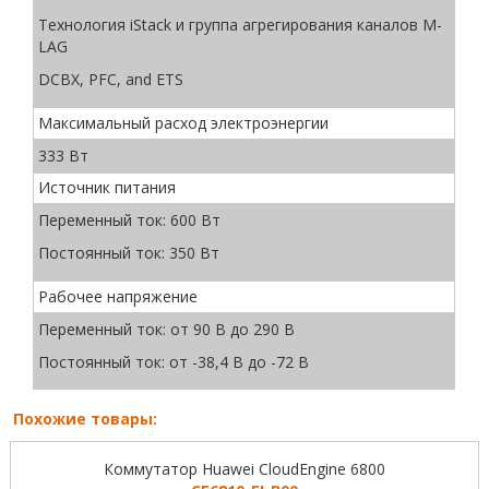
Технология iStack и группа агрегирования каналов M-
LAG
DCBX, PFC, and ETS
Максимальный расход электроэнергии
333 Вт
Источник питания
Переменный ток: 600 Вт
Постоянный ток: 350 Вт
Рабочее напряжение
Переменный ток: от 90 B до 290 B
Постоянный ток: от -38,4 B до -72 B
Похожие товары:
Коммутатор Huawei CloudEngine 6800