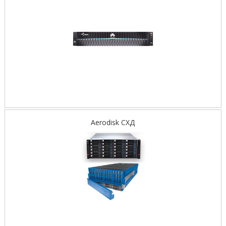
Aerodisk СХД