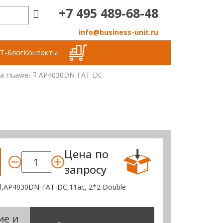
+7 495 489-68-48
info@business-unit.ru
Т-блог
Контакты
а Huawei
AP4030DN-FAT-DC
Цена по
запросу
l,AP4030DN-FAT-DC,11ac, 2*2 Double
ие и