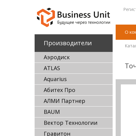
Регис
О ко
Производители
Ката
Аэродиск
Точ
ATLAS
Aquarius
Абитех Про
АЛМИ Партнер
BAUM
Вектор Технологии
Гравитон