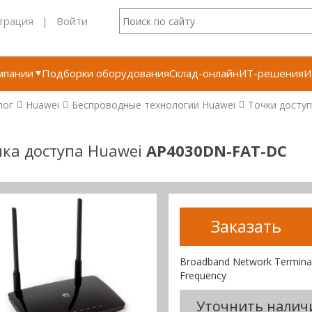
трация
|
Войти
мпании
Подборки оборудования
Склад-онлайн
ИТ-решения
И
лог
Huawei
Беспроводные технологии Huawei
Точки доступ
ка доступа Huawei
AP4030DN-FAT-DC
Заказать
Broadband Network Termina
Frequency
Уточнить налич