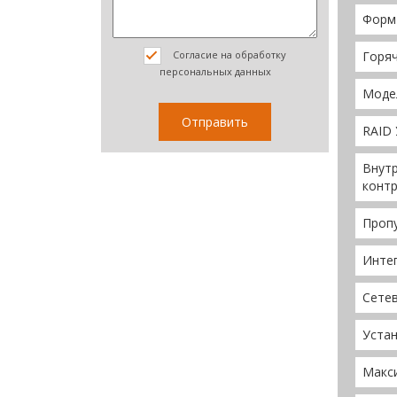
Форм
Горя
Согласие на обработку
персональных данных
Моде
RAID
Внутр
конт
Проп
Инте
Сете
Устан
Макс