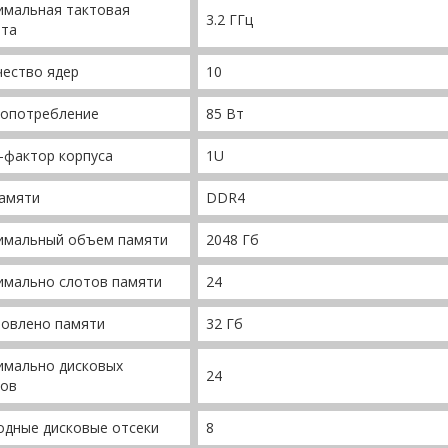
имальная тактовая
3.2 ГГц
ота
чество ядер
10
гопотребление
85 Вт
-фактор корпуса
1U
памяти
DDR4
имальный объем памяти
2048 Гб
имально слотов памяти
24
новлено памяти
32 Гб
имально дисковых
24
ков
одные дисковые отсеки
8