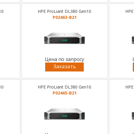
10
HPE ProLiant DL380 Gen10
HPE
P02463-B21
Цена по запросу
Заказать
10
HPE ProLiant DL380 Gen10
HPE
P02465-B21