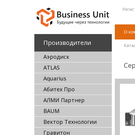
Регис
О ко
Производители
Ката
Аэродиск
Сер
ATLAS
Aquarius
Абитех Про
АЛМИ Партнер
BAUM
Вектор Технологии
Гравитон