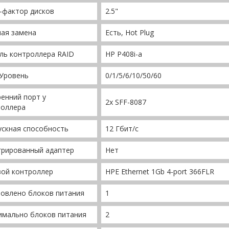
-фактор дисков
2.5"
чая замена
Есть, Hot Plug
ль контроллера RAID
HP P408i-a
 Уровень
0/1/5/6/10/50/60
енний порт у
2x SFF-8087
роллера
ускная способность
12 Гбит/с
грированный адаптер
Нет
вой контроллер
HPE Ethernet 1Gb 4-port 366FLR
овлено блоков питания
1
имально блоков питания
2