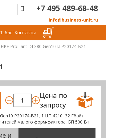
+7 495 489-68-48
info@business-unit.ru
Т-блог
Контакты
HPE ProLiant DL380 Gen10
P20174-B21
1
Цена по
запросу
 Gen10 P20174-B21, 1 ЦП 4210, 32 Гбайт
опителей малого форм-фактора, БП 500 Вт
ие и