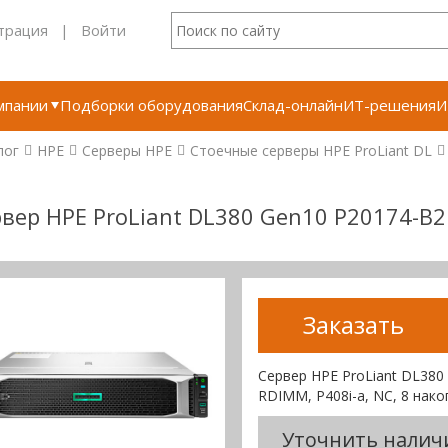
трация
|
Войти
мпании
Подборки оборудования
Склад-онлайн
ИТ-решения
И
лог
HPE
Серверы HPE
Стоечные серверы HPE ProLiant DL
вер HPE ProLiant DL380 Gen10 P20174-B2
Заказать
Сервер HPE ProLiant DL380
RDIMM, P408i-a, NC, 8 нак
Уточнить налич