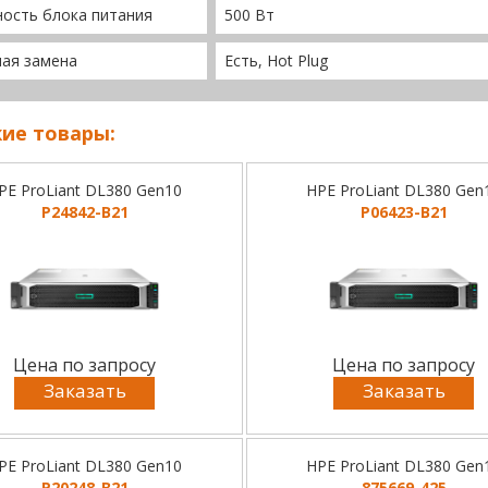
ость блока питания
500 Вт
чая замена
Есть, Hot Plug
ие товары:
PE ProLiant DL380 Gen10
HPE ProLiant DL380 Gen
P24842-B21
P06423-B21
Цена по запросу
Цена по запросу
Заказать
Заказать
PE ProLiant DL380 Gen10
HPE ProLiant DL380 Gen
P20248-B21
875669-425