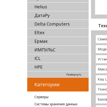
Helius
ДатаРу
Delta Computers
Тех
Eltex
Семе
Ермак
ИМПУЛЬС
Моде
ICL
Уста
HPE
Макс
Развернуть
Кэш L
Категории
Техно
Серверы
Базов
Системы хранения данных