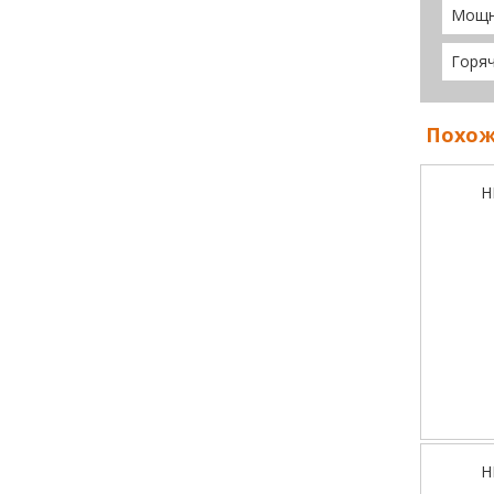
Мощн
Горя
Похож
H
H