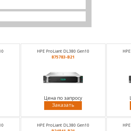
10
HPE ProLiant DL380 Gen10
HPE
875783-B21
Цена по запросу
Заказать
10
HPE ProLiant DL380 Gen10
HPE
P24841-B21