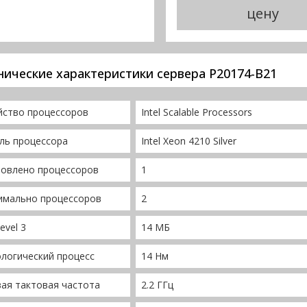
цену
нические характеристики сервера P20174-B21
йство процессоров
Intel Scalable Processors
ль процессора
Intel Xeon 4210 Silver
новлено процессоров
1
имально процессоров
2
evel 3
14 МБ
логический процесс
14 Нм
ая тактовая частота
2.2 ГГц