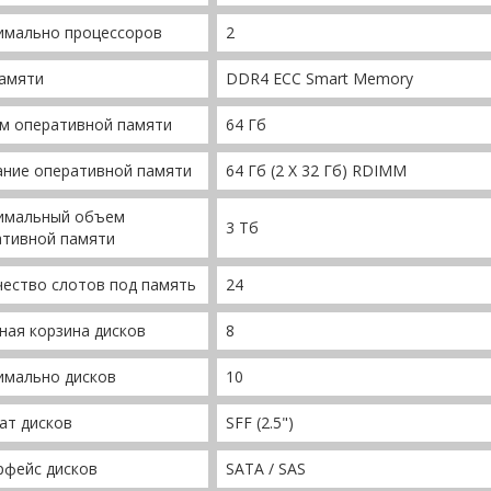
имально процессоров
2
памяти
DDR4 ECC Smart Memory
м оперативной памяти
64 Гб
ание оперативной памяти
64 Гб (2 X 32 Гб) RDIMM
имальный объем
3 Тб
ативной памяти
ество слотов под память
24
ая корзина дисков
8
имально дисков
10
ат дисков
SFF (2.5")
рфейс дисков
SATA / SAS