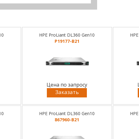
10
HPE ProLiant DL360 Gen10
HPE
P19177-B21
Цена по запросу
Заказать
10
HPE ProLiant DL360 Gen10
HPE
867960-B21