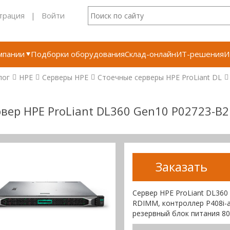
трация
|
Войти
мпании
Подборки оборудования
Склад-онлайн
ИТ-решения
И
лог
HPE
Серверы HPE
Стоечные серверы HPE ProLiant DL
вер HPE ProLiant DL360 Gen10 P02723-B2
Заказать
Сервер HPE ProLiant DL360
RDIMM, контроллер P408i-
резервный блок питания 80