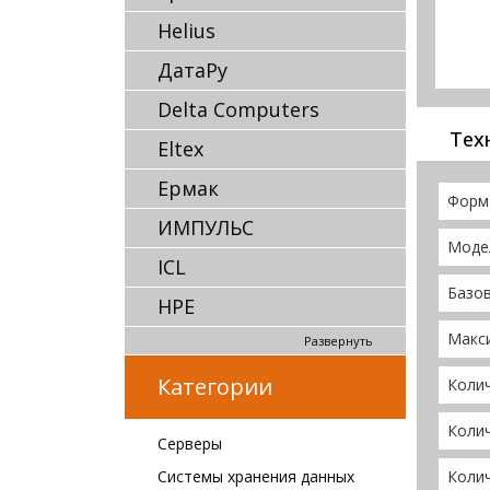
Helius
ДатаРу
Delta Computers
Тех
Eltex
Ермак
Форм
ИМПУЛЬС
Моде
ICL
Базов
HPE
Макс
Развернуть
Категории
Коли
Коли
Серверы
Системы хранения данных
Коли