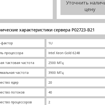
Уточнить налич
цену
нические характеристики сервера P02723-B21
-фактор
1U
ль процессора
Intel Xeon Gold 6248
ая тактовая частота
2500 МГц
имальная частота
3900 МГц
чество ядер
20
чество потоков
40
чество процессоров
2