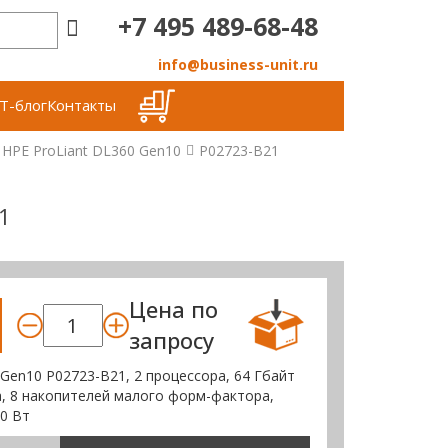
+7 495 489-68-48
info@business-unit.ru
Т-блог
Контакты
HPE ProLiant DL360 Gen10
P02723-B21
1
Цена по
запросу
 Gen10 P02723-B21, 2 процессора, 64 Гбайт
a, 8 накопителей малого форм-фактора,
0 Вт