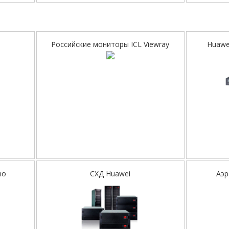
Российские мониторы ICL Viewray
Huawe
no
СХД Huawei
Аэр