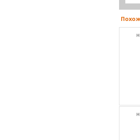
Похож
H
H