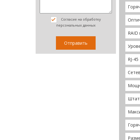
Горяч
Опти
Согласие на обработку
персональных данных
RAID
Уров
RJ-45
Сете
Мощн
Штат
Макс
Горя
Разме