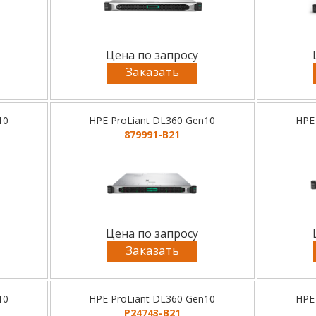
Цена по запросу
Заказать
10
HPE ProLiant DL360 Gen10
HPE
879991-B21
Цена по запросу
Заказать
10
HPE ProLiant DL360 Gen10
HPE
P24743-B21