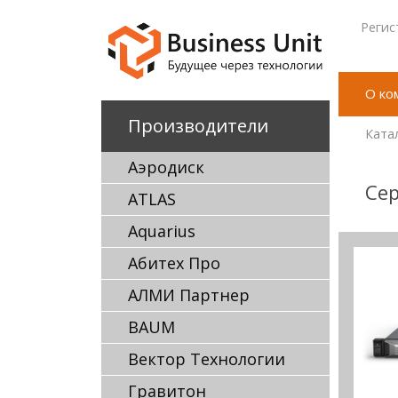
Регис
О ко
Производители
Ката
Аэродиск
Сер
ATLAS
Aquarius
Абитех Про
АЛМИ Партнер
BAUM
Вектор Технологии
Гравитон