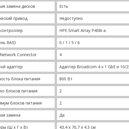
ая замена дисков
Есть
ческий привод
Недоступно
 контроллер
HPE Smart Array P408i-a
ень RAID
0 / 1 / 5 / 6
 Network Connector
4
вой адаптер
Адаптер Broadcom 4 x 1 GbE и 10/2
ость блока питания
800 Вт
но блоков питания
2
имум блоков питания
2
чая замена
Да
ры (Ш x Г x В)
43,4 x 70,7 x 4.3 см