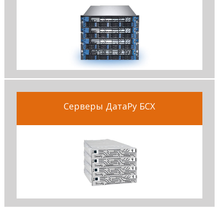
Серверы ДатаРу БСХ