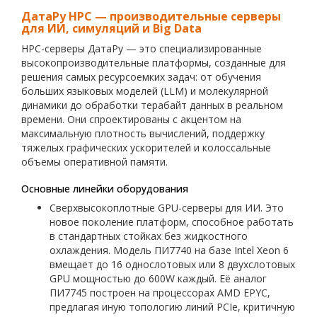
ДатаРу HPC — производительные серверы
для ИИ, симуляций и Big Data
HPC-серверы ДатаРу — это специализированные
высокопроизводительные платформы, созданные для
решения самых ресурсоемких задач: от обучения
больших языковых моделей (LLM) и молекулярной
динамики до обработки терабайт данных в реальном
времени. Они спроектированы с акцентом на
максимальную плотность вычислений, поддержку
тяжелых графических ускорителей и колоссальные
объемы оперативной памяти.
Основные линейки оборудования
Сверхвысокоплотные GPU-серверы для ИИ. Это
новое поколение платформ, способное работать
в стандартных стойках без жидкостного
охлаждения. Модель ПИ7740 на базе Intel Xeon 6
вмещает до 16 однослотовых или 8 двухслотовых
GPU мощностью до 600W каждый. Её аналог
ПИ7745 построен на процессорах AMD EPYC,
предлагая иную топологию линий PCIe, критичную