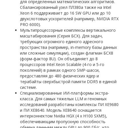
для определенных математических алгоритмов.
Сбалансированный узел ПЛ380а также на Intel
Xeon 6 поддерживает до 16 SW GPU или до 10
двухслотовых ускорителей (например, NVIDIA RTX
PRO 6000).
Мультипроцессорные комплексы вертикального
масштабирования (Серия БСХ). Для задач,
требующих огромного единого адресного
пространства (например, in-memory базы данных
или сложные симуляции), создан флагман БСХ8
(форм-фактор 8U). Он объединяет до 8
процессоров Intel Xeon Scalable (4-го и 5-го
поколений) в рамках одного SMP-шасси,
предоставляя до 480 физических ядер и
терабайты сверхбыстрой памяти DDR5 в единой
системе.
Специализированные ИИ-платформы экстра-
класса. Для самых тяжелых LLM и геномных
исследований разработаны комплексы ПИ XE9680
и ПИ XE8640. Модель XE8640 оснащается
интерконнектом Nvidia HGX (4 x H100 SXM5),
обеспечивающим пропускную способность
обмена данными между GPU до 900 Гб/с, что