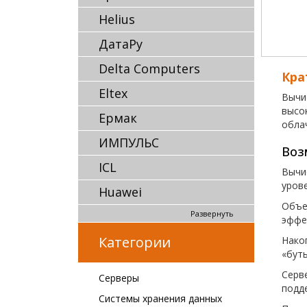
Helius
ДатаРу
Delta Computers
Кра
Eltex
Вычи
высо
Ермак
обла
ИМПУЛЬС
Воз
ICL
Вычис
уров
Huawei
Объе
Развернуть
эффе
Категории
Нако
«бут
Серв
Серверы
подд
Системы хранения данных