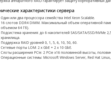
ержка аппаратного RAID гарантирует защиту корпоративных дан
нические характеристики сервера
Один или два процессора семейства Intel Xeon Scalable.
16 слотов DDR4 DIMM. Максимальный объем оперативной памят
объемом 64 Гб).
Подсистема хранения: до 6 накопителей SAS/SATA/SSD/NVMe 2,5
хранилища.
Поддержка RAID уровней 0, 1, 5, 6, 10, 50, 60.
Сетевые порты LOM: 2 х GbE + 2 x 10 GbE.
Слоты расширения PCIe: 2 PCie x16 половинной высоты, полови
Операционные системы: Microsoft Windows Server, Red Hat Linux,