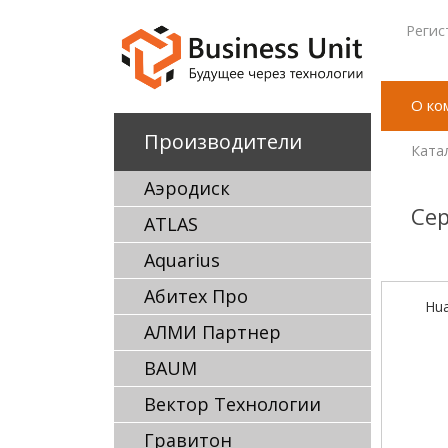
Регис
О ко
Производители
Ката
Аэродиск
Сер
ATLAS
Aquarius
Абитех Про
Hua
АЛМИ Партнер
BAUM
Вектор Технологии
Гравитон