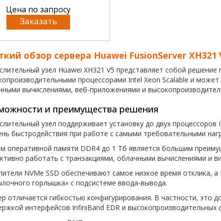
Цена по запросу
Заказать
ткий обзор сервера Huawei FusionServer XH321 
слительный узел Huawei XH321 V5 представляет собой решение 
копроизводительными процессорами Intel Xeon Scalable и может
чными вычислениями, веб-приложениями и высокопроизводител
можности и преимущества решения
лительный узел поддерживает установку до двух процессоров Int
ень быстродействия при работе с самыми требовательными нагр
м оперативной памяти DDR4 до 1 Тб является большим преимущ
ктивно работать с транзакциями, облачными вычислениями и ви
пители NVMe SSD обеспечивают самое низкое время отклика, а
ылочного горлышка» с подсистеме ввода-вывода.
ер отличается гибкостью конфигурирования. В частности, это д
ержкой интерфейсов InfiniBand EDR и высокопроизводительных 