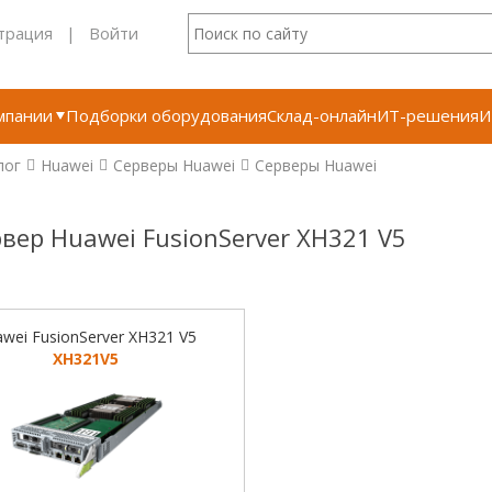
трация
|
Войти
мпании
Подборки оборудования
Склад-онлайн
ИТ-решения
И
лог
Huawei
Серверы Huawei
Серверы Huawei
вер Huawei FusionServer XH321 V5
wei FusionServer XH321 V5
XH321V5