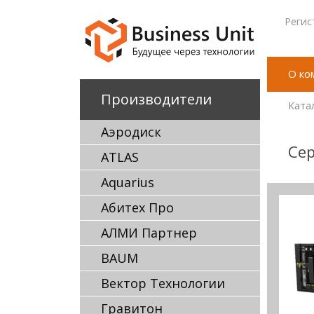
Регис
О ко
Производители
Ката
Аэродиск
Сер
ATLAS
Aquarius
Абитех Про
АЛМИ Партнер
BAUM
Вектор Технологии
Гравитон