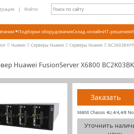
трация
|
Войти
мпании
Подборки оборудования
Склад-онлайн
ИТ-решения
И
лог
Huawei
Серверы Huawei
Серверы Huawei
BC2K03BKP
вер Huawei FusionServer X6800 BC2K03B
Заказать
X6800 Chassis 4U,4/4,4/8 No
Уточнить налич
цену