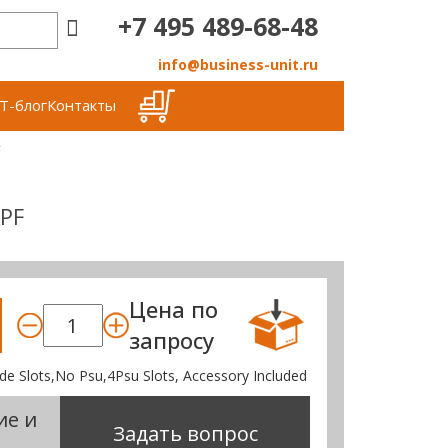
+7 495 489-68-48
info@business-unit.ru
Т-блог
Контакты
F
KPF
Цена по
запросу
de Slots,No Psu,4Psu Slots, Accessory Included
ие и
Задать вопрос