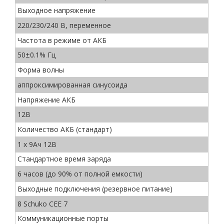
Выходное напряжение
220/230/240 В, переменное
Частота в режиме от АКБ
50±0.1% Гц
Форма волны
аппроксимированная синусоида
Напряжение АКБ
12В
Количество АКБ (стандарт)
1 x 9Ач 12В
Стандартное время заряда
6 часов (до 90% от полной емкости)
Выходные подключения (резервное питание)
8 Schuko CEE 7
Коммуникационные порты