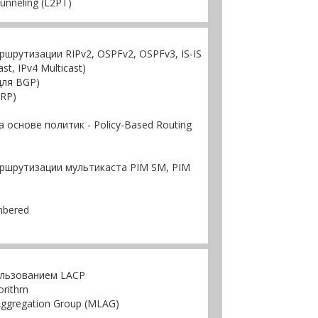
unneling (L2PT)
рутизации RIPv2, OSPFv2, OSPFv3, IS-IS
ast, IPv4 Multicast)
для BGP)
ARP)
основе политик - Policy-Based Routing
ршрутизации мультикаста PIM SM, PIM
mbered
ользованием LACP
orithm
Aggregation Group (MLAG)