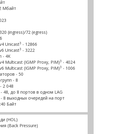
айт
2 Mбайт
023
0 (ingress)/72 (egress)
6
3
4 Unicast
- 12866
3
6 Unicast
- 3222
 - 4K
3
 Multicast (IGMP Proxy, PIM)
- 4024
3
 Multicast (IGMP Proxy, PIM)
- 1006
торов - 50
рупп - 8
 2 048
 - 48, до 8 портов в одном LAG
- 8 выходных очередей на порт
240 Байт
ди (HOL)
я (Back Pressure)