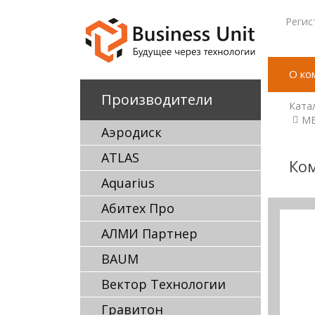
Регис
О ко
Производители
Ката
ME
Аэродиск
ATLAS
Ком
Aquarius
Абитех Про
АЛМИ Партнер
BAUM
Вектор Технологии
Гравитон