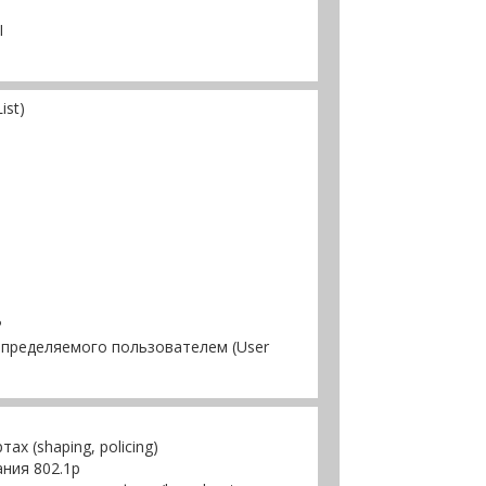
I
ist)
P
определяемого пользователем (User
х (shaping, policing)
ния 802.1p