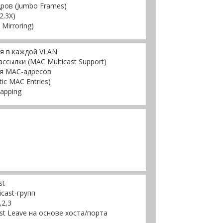
ров (Jumbo Frames)
2.3X)
Mirroring)
я в каждой VLAN
сылки (MAC Multicast Support)
ия MAC-адресов
ic MAC Entries)
apping
st
cast-групп
,2,3
t Leave на основе хоста/порта