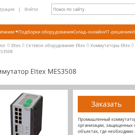
трация
|
Войти
мпании
Подборки оборудования
Склад-онлайн
ИТ-решения
И
лог
Eltex
Сетевое оборудование Eltex
Коммутаторы Eltex
S3508
мутатор Eltex MES3508
Заказать
Промышленный коммутатор 
организации, защищенных 
объектах, где необходимо