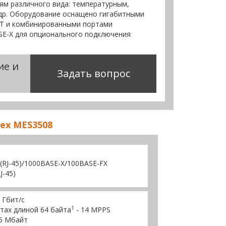
ям различного вида: температурным,
 др. Оборудование оснащено гигабитными
-T и комбинированными портами
SE-X для опционального подключения
ие и
Задать вопрос
ex MES3508
(RJ-45)/1000BASE-X/100BASE-FX
J-45)
 Гбит/с
1
тах длиной 64 байта
- 14 MPPS
,5 Mбайт