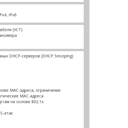
v4, IPv6
абеля (VCT)
ансивера
нных DHCP-серверов (DHCP Snooping)
нове MAC-адреса, ограничение
атические MAC-адреса
ртам на основе 802.1x
S-атак