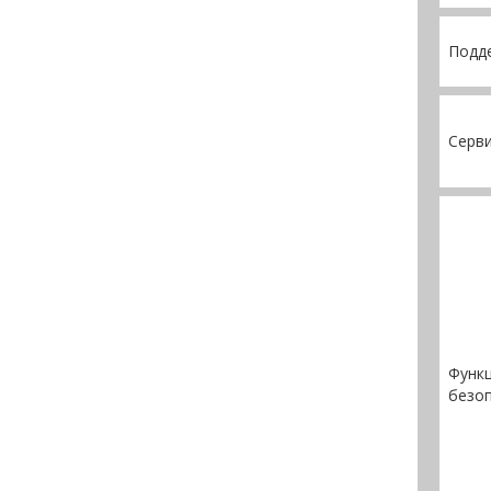
Подде
Серв
Функ
безо