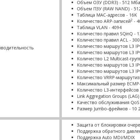
Объем ОЗУ (DDR3) - 512 Mб
Объем ПЗУ (RAW NAND) - 51
Таблица MAC-адресов - 16K
2
Количество ARP-записей
- 4
Таблица VLAN - 4094
Количество правил SQinQ - 132
Количество правил ACL - 300
Количество маршрутов L3 IPv
зводительность
Количество маршрутов L3 IPv
Количество L2 Multicast-групп
Количество маршрутов L3 IPv4
Количество маршрутов L3 IPv6
Количество VRRP-маршрутиза
Максимальный размер ECMP-г
Количество L3-интерфейсов -
Link Aggregation Groups (LAG)
Качество обслуживания QoS 
Размер Jumbo-фреймов - 10 
Защита от блокировки очере
Поддержка обратного давлени
Поддержка Auto MDI/MDIX