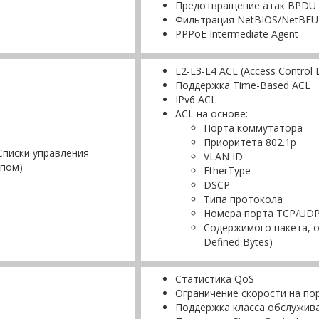
Предотвращение атак BPDU
Фильтрация NetBIOS/NetBEU
PPPoE Intermediate Agent
L2-L3-L4 ACL (Access Control L
Поддержка Time-Based ACL
IPv6 ACL
ACL на основе:
Порта коммутатора
Приоритета 802.1p
Списки управления
VLAN ID
упом)
EtherType
DSCP
Типа протокола
Номера порта TCP/UD
Содержимого пакета, 
Defined Bytes)
Статистика QoS
Ограничение скорости на порта
Поддержка класса обслужива