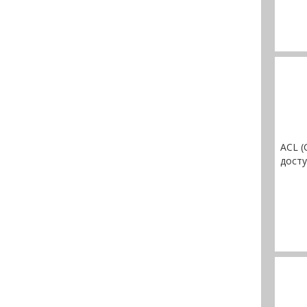
ACL (
дост