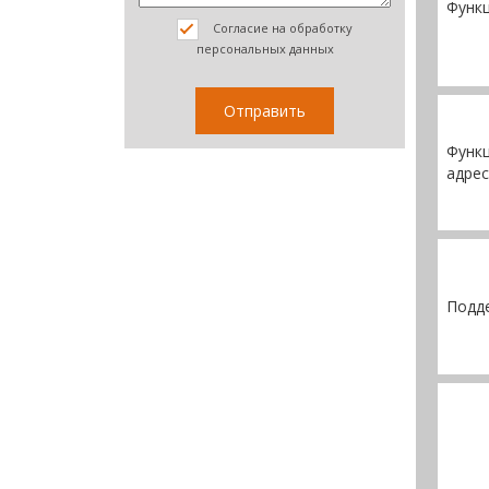
Функ
Согласие на обработку
персональных данных
Функц
адре
Подд