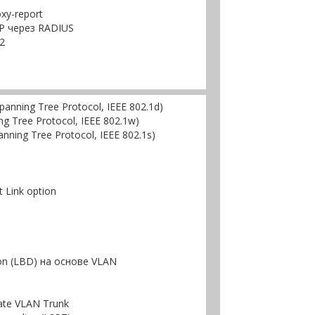
xy-report
P через RADIUS
2
nning Tree Protocol, IEEE 802.1d)
g Tree Protocol, IEEE 802.1w)
ning Tree Protocol, IEEE 802.1s)
 Link option
on (LBD) на основе VLAN
ate VLAN Trunk