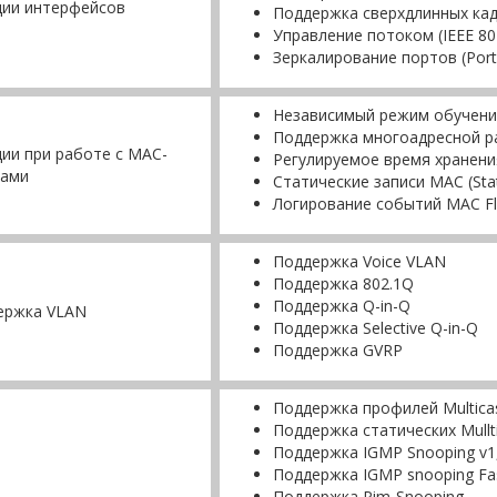
ции интерфейсов
Поддержка сверхдлинных кад
Управление потоком (IEEE 80
Зеркалирование портов (Port 
Независимый режим обучени
Поддержка многоадресной рас
ии при работе с МAC-
Регулируемое время хранен
сами
Статические записи MAC (Stat
Логирование событий MAC Fl
Поддержка Voice VLAN
Поддержка 802.1Q
Поддержка Q-in-Q
ержка VLAN
Поддержка Selective Q-in-Q
Поддержка GVRP
Поддержка профилей Multica
Поддержка статических Mullti
Поддержка IGMP Snooping v1
Поддержка IGMP snooping Fas
Поддержка Pim-Snooping