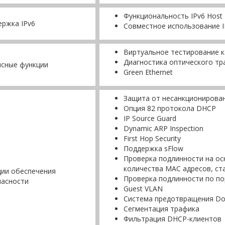
Функциональность IPv6 Host
ржка IPv6
Совместное использование IP
Виртуальное тестирование к
Диагностика оптического тр
исные функции
Green Ethernet
Защита от несанкционирова
Опция 82 протокола DHCP
IP Source Guard
Dynamic ARP Inspection
First Hop Security
Поддержка sFlow
Проверка подлинности на ос
количества MAC адресов, ст
ции обеспечения
Проверка подлинности по по
пасности
Guest VLAN
Система предотвращения Do
Сегментация трафика
Фильтрация DHCP-клиентов