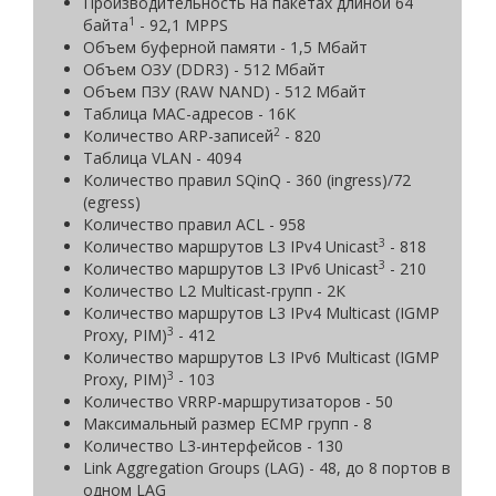
Производительность на пакетах длиной 64
1
байта
- 92,1 МРРS
Объем буферной памяти - 1,5 Мбайт
Объем ОЗУ (DDR3) - 512 Мбайт
Объем ПЗУ (RAW NAND) - 512 Мбайт
Таблица MAC-адресов - 16К
2
Количество ARP-записей
- 820
Таблица VLAN - 4094
Количество правил SQinQ - 360 (ingress)/72
(egress)
Количество правил ACL - 958
3
Количество маршрутов L3 IPv4 Unicast
- 818
3
Количество маршрутов L3 IPv6 Unicast
- 210
Количество L2 Multicast-групп - 2К
Количество маршрутов L3 IPv4 Multicast (IGMP
3
Proxy, PIM)
- 412
Количество маршрутов L3 IPv6 Multicast (IGMP
3
Proxy, PIM)
- 103
Количество VRRP-маршрутизаторов - 50
Максимальный размер ECMP групп - 8
Количество L3-интерфейсов - 130
Link Aggregation Groups (LAG) - 48, до 8 портов в
одном LAG