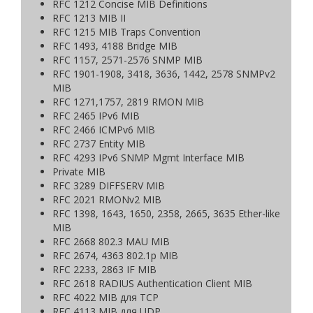
RFC 1212 Concise MIB Definitions
RFC 1213 MIB II
RFC 1215 MIB Traps Convention
RFC 1493, 4188 Bridge MIB
RFC 1157, 2571-2576 SNMP MIB
RFC 1901-1908, 3418, 3636, 1442, 2578 SNMPv2
MIB
RFC 1271,1757, 2819 RMON MIB
RFC 2465 IPv6 MIB
RFC 2466 ICMPv6 MIB
RFC 2737 Entity MIB
RFC 4293 IPv6 SNMP Mgmt Interface MIB
Private MIB
RFC 3289 DIFFSERV MIB
RFC 2021 RMONv2 MIB
RFC 1398, 1643, 1650, 2358, 2665, 3635 Ether-like
MIB
RFC 2668 802.3 MAU MIB
RFC 2674, 4363 802.1p MIB
RFC 2233, 2863 IF MIB
RFC 2618 RADIUS Authentication Client MIB
RFC 4022 MIB для TCP
RFC 4113 MIB для UDP