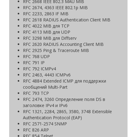
RFC 2668 IEEE 802.3 MAU MIB
RFC 2674, 4363 IEEE 802.1p MIB
RFC 2233, 2863 IF MIB
RFC 2618 RADIUS Authentication Client MIB
RFC 4022 MIB для TCP
RFC 4113 MIB для UDP
RFC 3298 MIB для Diffserv
RFC 2620 RADIUS Accounting Client MIB
RFC 2925 Ping & Traceroute MIB
RFC 768 UDP
RFC 791 IP
RFC 792 ICMPv4
RFC 2463, 4443 ICMPv6
RFC 4884 Extended ICMP для поддержки
сообщений Multi-Part
RFC 793 TCP
RFC 2474, 3260 Определение поля DS в
заголовке IPv4 и IPv6
RFC 1321, 2284, 2865, 3580, 3748 Extensible
Authentication Protocol (EAP)
RFC 2571-2574 SNMP
RFC 826 ARP
RFC 854 Telnet