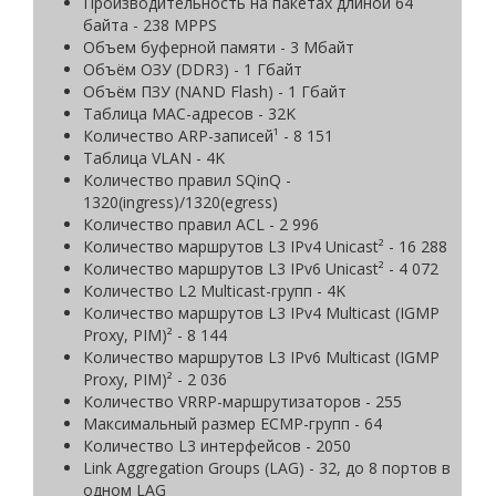
Производительность на пакетах длиной 64
байта - 238 MPPS
Объем буферной памяти - 3 Мбайт
Объём ОЗУ (DDR3) - 1 Гбайт
Объём ПЗУ (NAND Flash) - 1 Гбайт
Таблица MAC-адресов - 32K
Количество ARP-записей¹ - 8 151
Таблица VLAN - 4K
Количество правил SQinQ -
1320(ingress)/1320(egress)
Количество правил ACL - 2 996
Количество маршрутов L3 IPv4 Unicast² - 16 288
Количество маршрутов L3 IPv6 Unicast² - 4 072
Количество L2 Multicast-групп - 4K
Количество маршрутов L3 IPv4 Multicast (IGMP
Proxy, PIM)² - 8 144
Количество маршрутов L3 IPv6 Multicast (IGMP
Proxy, PIM)² - 2 036
Количество VRRP-маршрутизаторов - 255
Максимальный размер ECMP-групп - 64
Количество L3 интерфейсов - 2050
Link Aggregation Groups (LAG) - 32, до 8 портов в
одном LAG