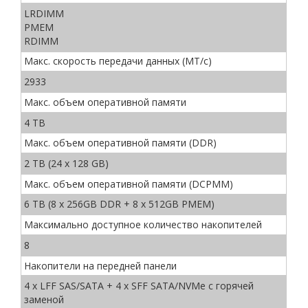
LRDIMM
PMEM
RDIMM
Макс. скорость передачи данных (МТ/с)
2933
Макс. объем оперативной памяти
4 TB
Макс. объем оперативной памяти (DDR)
2 TB (24 x 128 GB)
Макс. объем оперативной памяти (DCPMM)
6 TB (8 x 256GB DDR + 8 x 512GB PMEM)
Максимально доступное количество накопителей
8
Накопители на передней панели
4 x LFF SAS/SATA + 4 x SFF SATA/NVMe с горячей
заменой