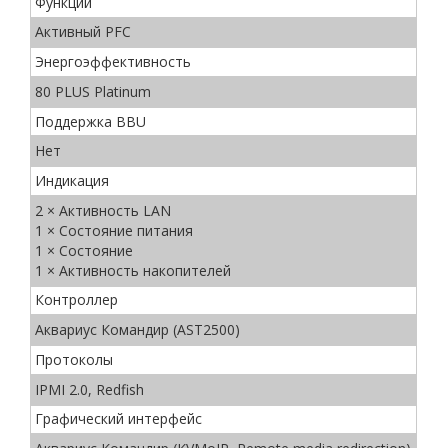
Функции
Активный PFC
Энергоэффективность
80 PLUS Platinum
Поддержка BBU
Нет
Индикация
2 × Активность LAN
1 × Состояние питания
1 × Состояние
1 × Активность накопителей
Контроллер
Аквариус Командир (AST2500)
Протоколы
IPMI 2.0, Redfish
Графический интерфейс