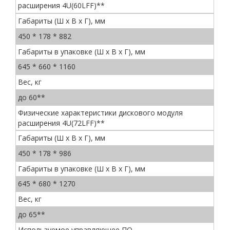
расширения 4U(60LFF)**
Габариты (Ш x В x Г), мм
450 * 178 * 882
Габариты в упаковке (Ш x В x Г), мм
645 * 660 * 1160
Вес, кг
до 60**
Физические характеристики дискового модуля
расширения 4U(72LFF)**
Габариты (Ш x В x Г), мм
450 * 178 * 986
Габариты в упаковке (Ш x В x Г), мм
645 * 680 * 1270
Вес, кг
до 65**
Используемое управляющее ПО