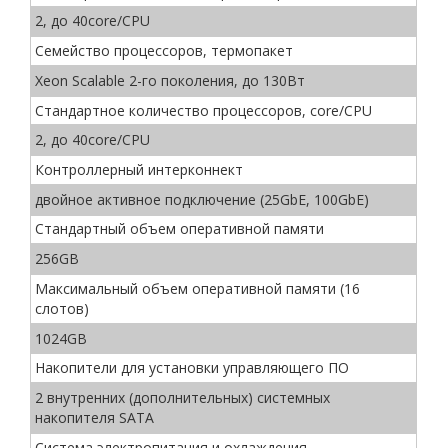
2, до 40core/CPU
Семейство процессоров, термопакет
Xeon Scalable 2-го поколения, до 130Вт
Стандартное количество процессоров, core/CPU
2, до 40core/CPU
Контроллерный интерконнект
двойное активное подключение (25GbE, 100GbE)
Стандартный объем оперативной памяти
256GB
Максимальный объем оперативной памяти (16
слотов)
1024GB
Накопители для установки управляющего ПО
2 внутренних (дополнительных) системных
накопителя SATA
Система электропитания и охлаждения