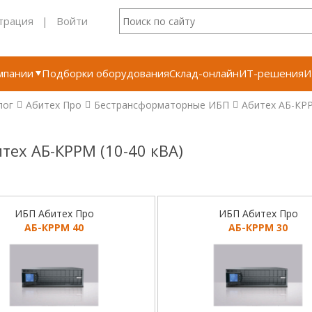
трация
|
Войти
мпании
Подборки оборудования
Склад-онлайн
ИТ-решения
И
лог
Абитех Про
Бестрансформаторные ИБП
Абитех АБ-КРР
тех АБ-КРРМ (10-40 кВА)
ИБП Абитех Про
ИБП Абитех Про
АБ-КРРМ 40
АБ-КРРМ 30