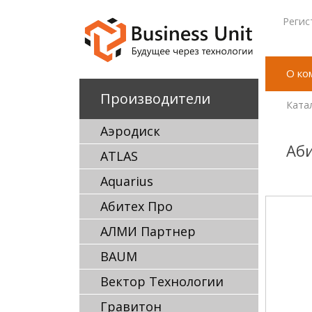
Регис
О ко
Производители
Ката
Аэродиск
Аби
ATLAS
Aquarius
Абитех Про
АЛМИ Партнер
BAUM
Вектор Технологии
Гравитон