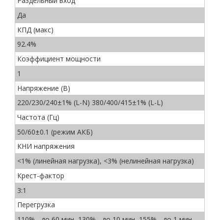
Раздельный вход
Да
КПД (макс)
92.4%
Коэффициент мощности
1
Напряжение (В)
220/230/240±1% (L-N) 380/400/415±1% (L-L)
Частота (Гц)
50/60±0.1 (режим АКБ)
КНИ напряжения
<1% (линейная нагрузка), <3% (нелинейная нагрузка)
Крест-фактор
3:1
Перегрузка
110% - до 60 мин, 130% - до 10 мин, 155% - до 1 мин,