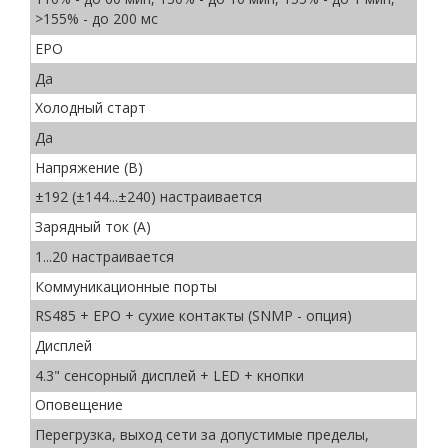
>155% - до 200 мс
EPO
Да
Холодный старт
Да
Напряжение (В)
±192 (±144...±240) настраивается
Зарядный ток (А)
1...20 настраивается
Коммуникационные порты
RS485 + EPO + cухие контакты (SNMP - опция)
Дисплей
4.3" сенсорный дисплей + LED + кнопки
Оповещение
Перегрузка, выход сети за допустимые пределы,