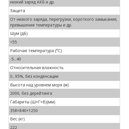
низкий заряд АКБ и др.
Защита
От низкого заряда, перегрузки, короткого замыкания,
превышения температуры и др.
Шум (дБ)
<55
Рабочая температура (°C)
-5...40
Относительная влажность
0...95%, без конденсации
Высота над уровнем моря (м)
2000, без дерейтинга
Габариты (Ш×Г×В)(мм)
358×840×1250
Вес (кг)
222