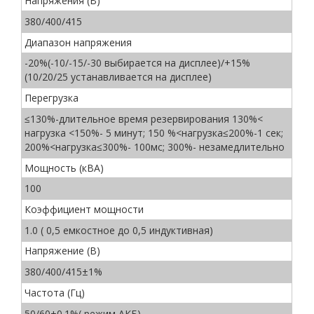
Напряжения (В)
380/400/415
Диапазон напряжения
-20%(-10/-15/-30 выбирается на дисплее)/+15%
(10/20/25 устанавливается на дисплее)
Перегрузка
≤130%-длительное время резервирования 130%<
нагрузка <150%- 5 минут; 150 %<нагрузка≤200%-1 сек;
200%<нагрузка≤300%- 100мс; 300%- незамедлительно
Мощность (кВА)
100
Коэффициент мощности
1.0 ( 0,5 емкостное до 0,5 индуктивная)
Напряжение (В)
380/400/415±1%
Частота (Гц)
50/60±0.1%( режим АКБ)