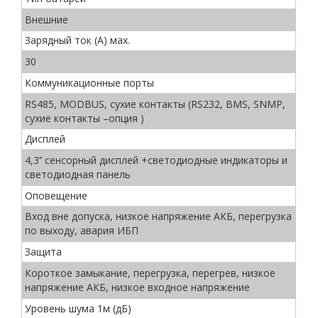
Внешние
Зарядный ток (А) мах.
30
Коммуникационные порты
RS485, MODBUS, сухие контакты (RS232, BMS, SNMP,
сухие контакты –опция )
Дисплей
4,3’’ сенсорный дисплей +светодиодные индикаторы и
светодиодная панель
Оповещение
Вход вне допуска, низкое напряжение АКБ, перегрузка
по выходу, авария ИБП
Защита
Короткое замыкание, перегрузка, перегрев, низкое
напряжение АКБ, низкое входное напряжение
Уровень шума 1м (дБ)