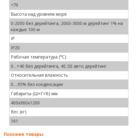
<70
Высота над уровнем моря
0-2000 без дерейтинга, 2000-3000 м дерейтинг 1% на
каждые 100 м
IP
IP20
Рабочая температура (°C)
0…+40 без дерейтинга, 40..50 авто дерейтинг
Относительная влажность
0….95% без конденсации
Габариты (Ш×Г×В) мм
400х960х1200
Вес (кг)
161
Похожие товары: