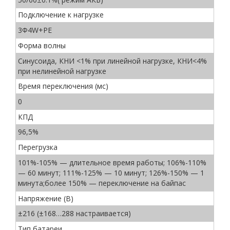
Подключение к нагрузке
3Ф4W+PE
Форма волны
Синусоида, КНИ <1% при линейной нагрузке, КНИ<4%
при нелинейной нагрузке
Время переключения (мс)
0
КПД
96,5%
Перегрузка
101%-105% — длительное время работы; 106%-110%
— 60 минут; 111%-125% — 10 минут; 126%-150% — 1
минута;более 150% — переключение на байпас
Напряжение (В)
±216 (±168…288 настраивается)
Тип батареи